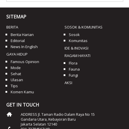
SITEMAP
BERITA
SOSOK & KOMUNITAS
Berita Harian
Sosok
Editorial
Komunitas
News In English
IDE & INOVASI
GAYA HIDUP
RAGAM HAYATI
Famous Opinion
Flora
Mode
Fauna
Sehat
Fungi
Ulasan
AKSI
Tips
Komen Kamu
GET IN TOUCH
ADDRESS Jl. Taman Radio Dalam Raya No 15
Gandaria Utara, Kebayoran Baru
Jakarta Selatan 12140
021-72784567/48