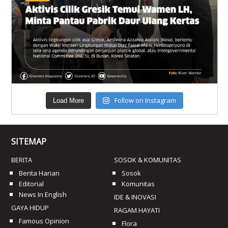
Follow on Instagram
Load More
SITEMAP
BERITA
SOSOK & KOMUNITAS
Berita Harian
Sosok
Editorial
Komunitas
News In English
IDE & INOVASI
GAYA HIDUP
RAGAM HAYATI
Famous Opinion
Flora