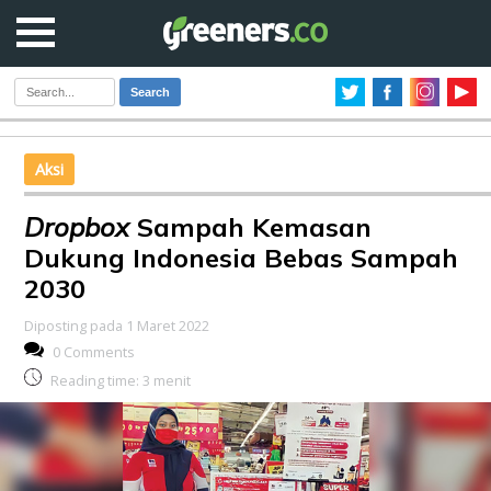
Search
Aksi
Dropbox
Sampah Kemasan
Dukung Indonesia Bebas Sampah
2030
Diposting pada 1 Maret 2022
0 Comments
Reading time:
3
menit