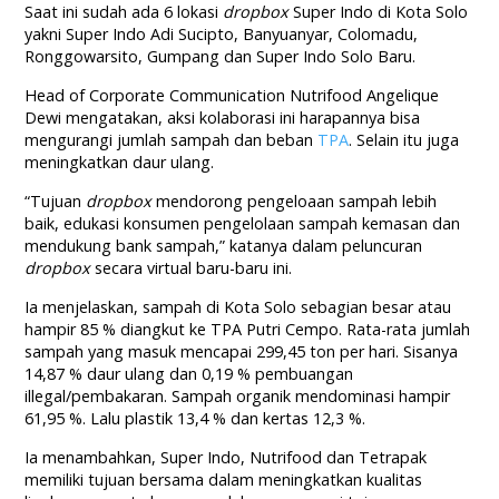
Saat ini sudah ada 6 lokasi
dropbox
Super Indo di Kota Solo
yakni Super Indo Adi Sucipto, Banyuanyar, Colomadu,
Ronggowarsito, Gumpang dan Super Indo Solo Baru.
Head of Corporate Communication Nutrifood Angelique
Dewi mengatakan, aksi kolaborasi ini harapannya bisa
mengurangi jumlah sampah dan beban
TPA
. Selain itu juga
meningkatkan daur ulang.
“Tujuan
dropbox
mendorong pengeloaan sampah lebih
baik, edukasi konsumen pengelolaan sampah kemasan dan
mendukung bank sampah,” katanya dalam peluncuran
dropbox
secara virtual baru-baru ini.
Ia menjelaskan, sampah di Kota Solo sebagian besar atau
hampir 85 % diangkut ke TPA Putri Cempo. Rata-rata jumlah
sampah yang masuk mencapai 299,45 ton per hari. Sisanya
14,87 % daur ulang dan 0,19 % pembuangan
illegal/pembakaran. Sampah organik mendominasi hampir
61,95 %. Lalu plastik 13,4 % dan kertas 12,3 %.
Ia menambahkan, Super Indo, Nutrifood dan Tetrapak
memiliki tujuan bersama dalam meningkatkan kualitas