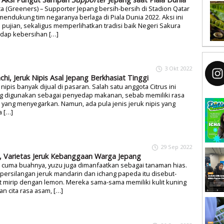
ta (Greeners) – Supporter Jepang bersih-bersih di Stadion Qatar
mendukung tim negaranya berlaga di Piala Dunia 2022. Aksi ini
 pujian, sekaligus memperlihatkan tradisi baik Negeri Sakura
adap kebersihan […]
3 Okt 2022
chi, Jeruk Nipis Asal Jepang Berkhasiat Tinggi
 nipis banyak dijual di pasaran. Salah satu anggota Citrus ini
ng digunakan sebagai penyedap makanan, sebab memiliki rasa
yang menyegarkan. Namun, ada pula jenis jeruk nipis yang
a […]
29 Sep 2022
, Varietas Jeruk Kebanggaan Warga Jepang
 cuma buahnya, yuzu juga dimanfaatkan sebagai tanaman hias.
 persilangan jeruk mandarin dan ichang papeda itu disebut-
 mirip dengan lemon. Mereka sama-sama memiliki kulit kuning
n cita rasa asam, […]