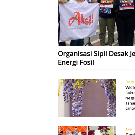
Organisasi Sipil Desak
Energi Fosil
Flora
Wist
Sakur
Negar
Tanam
canti
Aksi
Top!