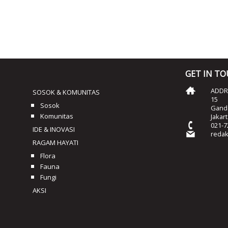
GET IN T
ADDRE
SOSOK & KOMUNITAS
15
Sosok
Ganda
Komunitas
Jakar
021-7
IDE & INOVASI
reda
RAGAM HAYATI
Flora
Fauna
Fungi
AKSI