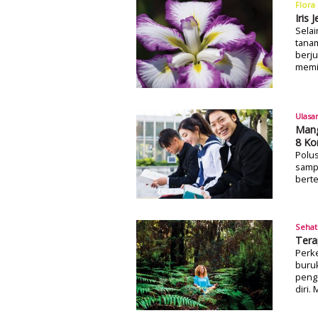
Flora
Iris
Selai
tanam
berju
memil
Ulasa
Mang
8 Kom
Polus
samp
bert
Sehat
Tera
Perke
buru
peng
diri.