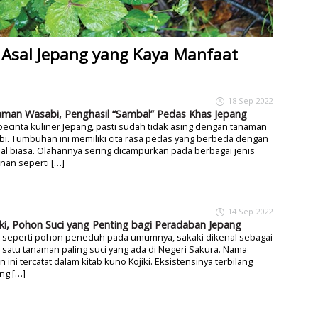
i Asal Jepang yang Kaya Manfaat
18 Sep 2022
man Wasabi, Penghasil “Sambal” Pedas Khas Jepang
pecinta kuliner Jepang, pasti sudah tidak asing dengan tanaman
i. Tumbuhan ini memiliki cita rasa pedas yang berbeda dengan
l biasa. Olahannya sering dicampurkan pada berbagai jenis
nan seperti […]
14 Sep 2022
ki, Pohon Suci yang Penting bagi Peradaban Jepang
k seperti pohon peneduh pada umumnya, sakaki dikenal sebagai
 satu tanaman paling suci yang ada di Negeri Sakura. Nama
 ini tercatat dalam kitab kuno Kojiki. Eksistensinya terbilang
ng […]