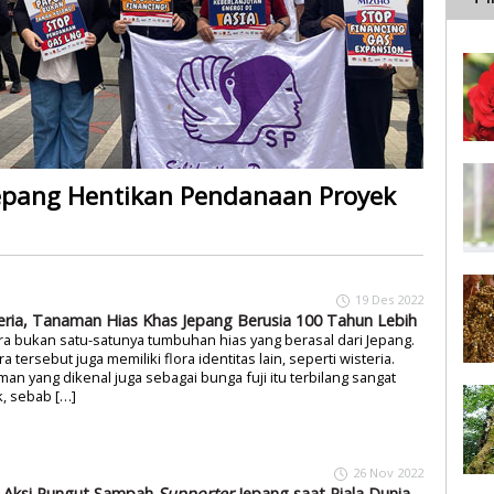
 Jepang Hentikan Pendanaan Proyek
19 Des 2022
eria, Tanaman Hias Khas Jepang Berusia 100 Tahun Lebih
a bukan satu-satunya tumbuhan hias yang berasal dari Jepang.
a tersebut juga memiliki flora identitas lain, seperti wisteria.
an yang dikenal juga sebagai bunga fuji itu terbilang sangat
k, sebab […]
26 Nov 2022
 Aksi Pungut Sampah
Supporter
Jepang saat Piala Dunia