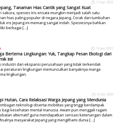
5 Sep 2022
 Jepang, Tanaman Hias Cantik yang Sangat Kuat
n sakura, spesies Iris ensata mungkin menjadi salah satu
an hias paling populer di negara Jepang. Corak dari tumbuhan
luk iris Jepang ini memang sangat indah. Spesiesnya bahkan
iki berbagai […]
n
16 Jan 2021
a Bertema Lingkungan: Yuk, Tangkap Pesan Ekologi dari
ik Ini!
i industri dari ekspansi perusahaan yang tidak terkendali
ai peraturan lingkungan memunculkan banyaknya manga
ema lingkungan.
9 Okt 2020
pi Hutan, Cara Relaksasi Warga Jepang yang Mendunia
mbagan teknologi disertai mobilitas yang tinggi berdampak
k bagi kesehatan mental manusia. Awam pun menggali ragam
obatan alternatif guna mendapatkan sensasi ketenangan dalam
 Misalnya masyarakat Jepang yang mengilhami dunia […]