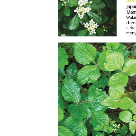
Flora
Japa
Manf
Wala
chees
sebag
menyi