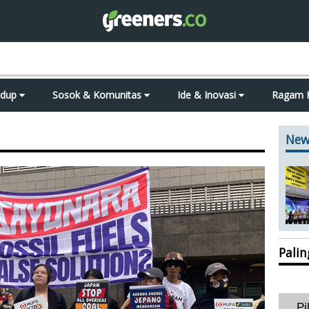
idup
Sosok & Komunitas
Ide & Inovasi
Ragam 
New
Pali
Pi