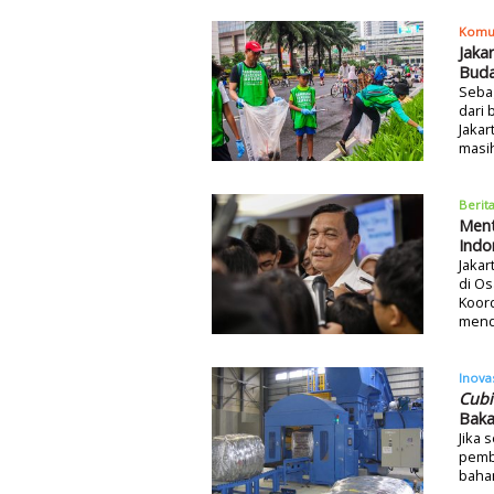
Komu
Jaka
Buda
Sebag
dari 
Jakar
masih
Berit
Ment
Indo
Jakar
di Os
Koord
mend
Inova
Cubi
Baka
Jika 
pemb
baha