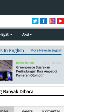
Hayati
Aksi
s In English
More News in English
Berita Harian
31 Jul 2026
Greenpeace Suarakan
Perlindungan Raja Ampat di
Pameran Otomotif
ng Banyak Dibaca
lihan
Tweets
Komentar