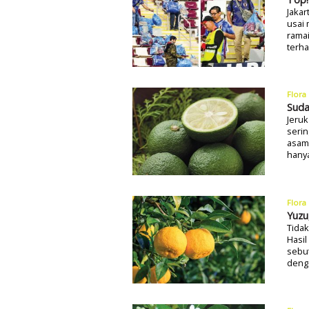
Jakar
usai 
ramai
terh
Flora
Suda
Jeruk
seri
asam 
hany
Flora
Yuzu
Tidak
Hasil
sebut
denga