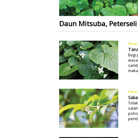
Daun Mitsuba, Petersel
Flora
Tana
Bagi 
wasab
samba
maka
Flora
Saka
Tida
salah
pohon
penti