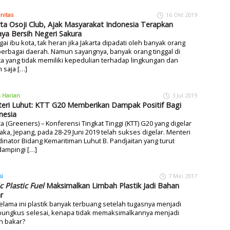
nitas
16 Okt 2019
rta Osoji Club, Ajak Masyarakat Indonesia Terapkan
ya Bersih Negeri Sakura
ai ibu kota, tak heran jika Jakarta dipadati oleh banyak orang
berbagai daerah. Namun sayangnya, banyak orang tinggal di
ta yang tidak memiliki kepedulian terhadap lingkungan dan
 saja […]
a Harian
3 Jul 2019
eri Luhut: KTT G20 Memberikan Dampak Positif Bagi
nesia
ta (Greeners) – Konferensi Tingkat Tinggi (KTT) G20 yang digelar
aka, Jepang, pada 28-29 Juni 2019 telah sukses digelar. Menteri
inator Bidang Kemaritiman Luhut B. Pandjaitan yang turut
ampingi […]
si
7 Mei 2017
c Plastic Fuel
Maksimalkan Limbah Plastik Jadi Bahan
r
selama ini plastik banyak terbuang setelah tugasnya menjadi
ungkus selesai, kenapa tidak memaksimalkannya menjadi
n bakar?