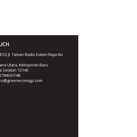
OUCH
SS Jl. Taman Radio Dalam Raya No
ria Utara, Kebayoran Baru
ta Selatan 12140
2784567/48
ksi@greenersmagz.com