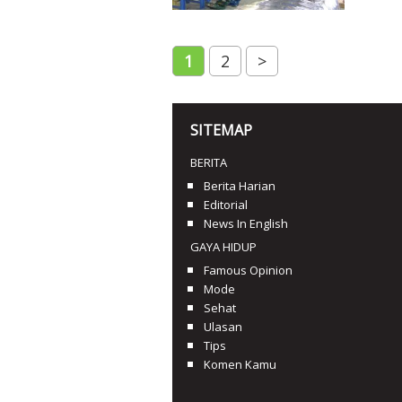
1
2
>
SITEMAP
BERITA
Berita Harian
Editorial
News In English
GAYA HIDUP
Famous Opinion
Mode
Sehat
Ulasan
Tips
Komen Kamu