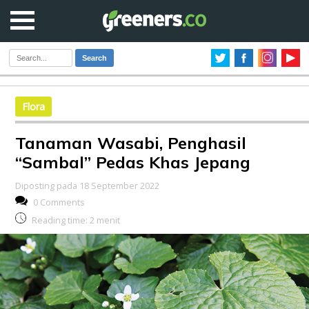
Search
Flora
Tanaman Wasabi, Penghasil
“Sambal” Pedas Khas Jepang
Diposting pada 18 September 2022
0 Comments
Reading time:
2
menit