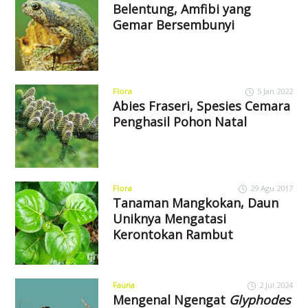
Belentung, Amfibi yang
Gemar Bersembunyi
Flora
5 Jan 2022
Abies Fraseri, Spesies Cemara
Penghasil Pohon Natal
Flora
29 Agu 2017
Tanaman Mangkokan, Daun
Uniknya Mengatasi
Kerontokan Rambut
Fauna
2 Jul 2024
Mengenal Ngengat
Glyphodes