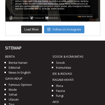
Follow on Instagram
Load More
SITEMAP
BERITA
SOSOK & KOMUNITAS
Berita Harian
Sosok
Editorial
Komunitas
News In English
IDE & INOVASI
GAYA HIDUP
RAGAM HAYATI
Famous Opinion
Flora
Mode
Fauna
Sehat
Fungi
Ulasan
AKSI
Tips