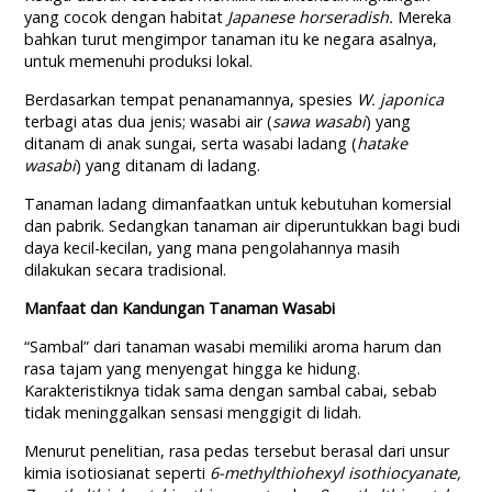
yang cocok dengan habitat
Japanese horseradish.
Mereka
bahkan turut mengimpor tanaman itu ke negara asalnya,
untuk memenuhi produksi lokal.
Berdasarkan tempat penanamannya, spesies
W. japonica
terbagi atas dua jenis; wasabi air (
sawa wasabi
) yang
ditanam di anak sungai, serta wasabi ladang (
hatake
wasabi
) yang ditanam di ladang.
Tanaman ladang dimanfaatkan untuk kebutuhan komersial
dan pabrik. Sedangkan tanaman air diperuntukkan bagi budi
daya kecil-kecilan, yang mana pengolahannya masih
dilakukan secara tradisional.
Manfaat dan Kandungan Tanaman Wasabi
“Sambal” dari tanaman wasabi memiliki aroma harum dan
rasa tajam yang menyengat hingga ke hidung.
Karakteristiknya tidak sama dengan sambal cabai, sebab
tidak meninggalkan sensasi menggigit di lidah.
Menurut penelitian, rasa pedas tersebut berasal dari unsur
kimia isotiosianat seperti
6-methylthiohexyl isothiocyanate,