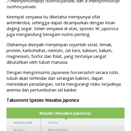
7-methylthioheptyl isothiocyanate,
dan
8-methylthiooctyl
isothiocyanate.
Keempat senyawa itu diketahui mempunyai sifat
antimikroba, sehingga dapat dicampurkan dengan irisan
daging segar. Selain senyawa di atas, spesies
W. japonica
juga mengandung beragam nutrisi penting.
Olahannya disinyalir menyimpan sejumlah serat, lemak,
protein, karbohidrat, natirum, zat besi, kalsium, kalium,
magnesium, fosfor dan folat, yang tentunya sangat
dibutuhkan oleh tubuh manusia.
Dengan mengonsumsi
Japanese horseradish
secara rutin,
tubuh akan terhindar dari serangan bakteri, dapat
meredakan peradangan, serta mengurangi risiko terjadinya
anemia dan pertumbuhan sel kanker.
Taksonomi Spesies Wasabia Japonica