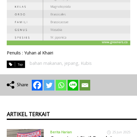
Penulis : Yuhan al Khairi
bahan makanan
,
jepang
,
Kubis
ARTIKEL TERKAIT
Berita Harian
25 Jun 2025