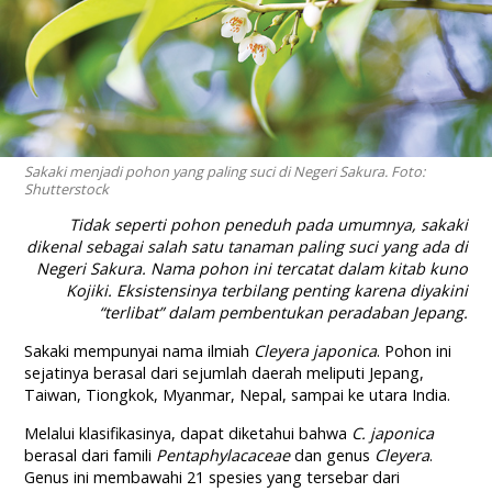
Sakaki menjadi pohon yang paling suci di Negeri Sakura. Foto:
Shutterstock
Tidak seperti pohon peneduh pada umumnya, sakaki
dikenal sebagai salah satu tanaman paling suci yang ada di
Negeri Sakura. Nama pohon ini tercatat dalam kitab kuno
Kojiki. Eksistensinya terbilang penting karena diyakini
“terlibat” dalam pembentukan peradaban Jepang.
Sakaki mempunyai nama ilmiah
Cleyera japonica
. Pohon ini
sejatinya berasal dari sejumlah daerah meliputi Jepang,
Taiwan, Tiongkok, Myanmar, Nepal, sampai ke utara India.
Melalui klasifikasinya, dapat diketahui bahwa
C. japonica
berasal dari famili
Pentaphylacaceae
dan genus
Cleyera
.
Genus ini membawahi 21 spesies yang tersebar dari