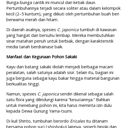
Bunga-bunga cantik ini muncul dari ketiak daun.
Pertumbuhannya terjadi secara soliter atau dalam kelompok
kecil (2–5 kuntum), yang diikuti oleh pertumbuhan buah beri
berwarna merah dan hitam.
Di daerah asalnya, spesies
C. japonica
tumbuh di kawasan
yang hangat dan bersuhu lembap. Mereka membutuhkan
sinar matahari penuh untuk berbiak, dengan karakteristik
media tanah berdrainase baik.
Manfaat dan Kegunaan Pohon Sakaki
Kayu dan batang sakaki diolah menjadi berbagai macam
peralatan, salah satunya adalah sisir. Selain itu, bagian ini
juga berguna sebagai kayu bakar hingga material bangunan
berkualitas tinggi.
Namun, spesies
C. japonica
sendiri dikenal sebagai salah
satu flora yang dilindungi karena “kesuciannya.” Bahkan
untuk menebang pohon ini, kita harus meminta izin dulu
kepada Dewa Gunung Yama-tsumi.
Di kuil Shinto, tumbuhan berordo
Ericales
itu ditanam
bersama pohon suci (
shinboku
) lainnya, seperti hinoki dan