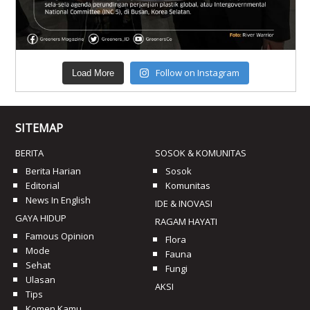
Follow on Instagram
Load More
SITEMAP
BERITA
SOSOK & KOMUNITAS
Berita Harian
Sosok
Editorial
Komunitas
News In English
IDE & INOVASI
GAYA HIDUP
RAGAM HAYATI
Famous Opinion
Flora
Mode
Fauna
Sehat
Fungi
Ulasan
AKSI
Tips
Komen Kamu