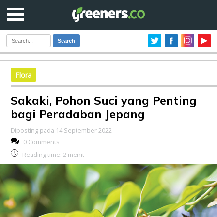
Search
Flora
Sakaki, Pohon Suci yang Penting
bagi Peradaban Jepang
Diposting pada 14 September 2022
0 Comments
Reading time:
2
menit