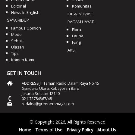
Editorial
Komunitas
News In English
IDE & INOVASI
GAYA HIDUP
RAGAM HAYATI
Famous Opinion
Flora
Mode
Fauna
Sehat
Fungi
Ulasan
AKSI
Tips
Komen Kamu
GET IN TOUCH
ADDRESS Jl. Taman Radio Dalam Raya No 15
Gandaria Utara, Kebayoran Baru
Jakarta Selatan 12140
021-72784567/48
redaksi@greenersmagz.com
© Copyright 2026, All Rights Reserved
Home
Terms of Use
Privacy Policy
About Us