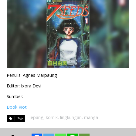
Penulis: Agnes Marpaung
Editor: Ixora Devi
Sumber:
Book Riot
jepang
,
komik
,
lingkungan
,
manga