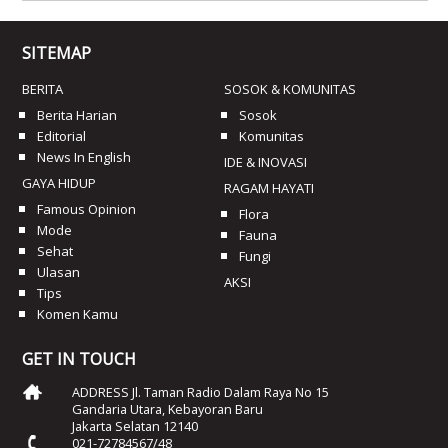
SITEMAP
BERITA
SOSOK & KOMUNITAS
Berita Harian
Sosok
Editorial
Komunitas
News In English
IDE & INOVASI
GAYA HIDUP
RAGAM HAYATI
Famous Opinion
Flora
Mode
Fauna
Sehat
Fungi
Ulasan
AKSI
Tips
Komen Kamu
GET IN TOUCH
ADDRESS Jl. Taman Radio Dalam Raya No 15
Gandaria Utara, Kebayoran Baru
Jakarta Selatan 12140
021-72784567/48