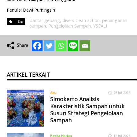
Penulis: Dewi Purningsih
bantar gebang
,
divers clean action
,
penanganan
sampah
,
Pengelolaan Sampah
,
YSEALI
ARTIKEL TERKAIT
Aksi
25 Jul 2026
Simokerto Analisis
Karakteristik Sampah untuk
Susun Strategi Pengelolaan
Sampah
Berita Harian
15 Jul 2026