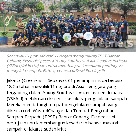
Sebanyak 61 pemuda dari 11 negara mengunjungi TPST Bantar
Gebang. Ekspedisi peserta Young Southeast Asian Leaders Initiative
(YSEALI) ini bertujuan untuk membangun kesadaran pentingnya
mengelola sampah. Foto: greeners.co/Dewi Purningsih
Jakarta (Greeners) – Sebanyak 61 pemimpin muda berusia
18-25 tahun mewakili 11 negara di Asia Tenggara yang
tergabung dalam Young Southeast Asian Leaders Initiative
(YSEALI) melakukan ekspedisi ke lokasi pengelolaan sampah.
Mereka mendatangi tempat pengelolaan sampah yang
dikelola oleh Waste4Change dan Tempat Pengolahan
Sampah Terpadu (TPST) Bantar Gebang. Ekspedisi ini
bertujuan untuk membangun kesadaran bahwa masalah
sampah di Jakarta sudah kritis.