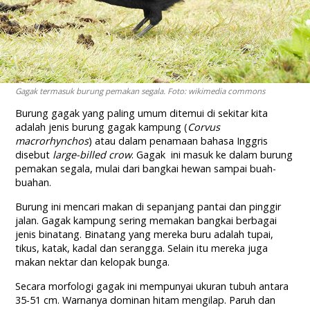
Gagak termasuk burung pemakan segala. Foto: wikimedia commons
Burung gagak yang paling umum ditemui di sekitar kita
adalah jenis burung gagak kampung (
Corvus
macrorhynchos
) atau dalam penamaan bahasa Inggris
disebut
large-billed crow
. Gagak ini masuk ke dalam burung
pemakan segala, mulai dari bangkai hewan sampai buah-
buahan.
Burung ini mencari makan di sepanjang pantai dan pinggir
jalan. Gagak kampung sering memakan bangkai berbagai
jenis binatang. Binatang yang mereka buru adalah tupai,
tikus, katak, kadal dan serangga. Selain itu mereka juga
makan nektar dan kelopak bunga.
Secara morfologi gagak ini mempunyai ukuran tubuh antara
35-51 cm. Warnanya dominan hitam mengilap. Paruh dan