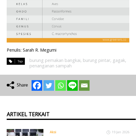
Penulis: Sarah R. Megumi
burung pemakan bangkai
,
burung pintar
,
gagak
,
penanganan sampah
ARTIKEL TERKAIT
Aksi
19 Jan 2026