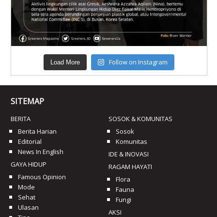
Follow on Instagram
Load More
SITEMAP
BERITA
SOSOK & KOMUNITAS
Berita Harian
Sosok
Editorial
Komunitas
News In English
IDE & INOVASI
GAYA HIDUP
RAGAM HAYATI
Famous Opinion
Flora
Mode
Fauna
Sehat
Fungi
Ulasan
AKSI