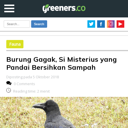
Search
Fauna
Burung Gagak, Si Misterius yang
Pandai Bersihkan Sampah
Diposting pada 5 Oktober 2018
0 Comments
Reading time:
2
menit