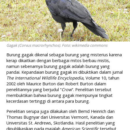
Gagak (Corvus macrorhynchos). Foto: wikimedia commons
Burung gagak dikenal sebagai burung yang misterius karena
kerap dikaitkan dengan berbagai mitos berbau mistis,
namun sebenarnya burung gagak adalah burung yang
pandai. Kepandaian burung gagak ini dibuktikan dalam jurnal
The International Wildlife Encyclopedia
, Volume 10, tahun
2002 oleh Maurice Burton dan Robert Burton dalam
penelitiannya yang berjudul “
Crow
”. Penelitian tersebut
membuktikan bahwa burung gagak mempunyai tingkat
kecerdasan tertinggi di antara para burung.
Penelitian serupa juga dilakukan oleh Bernd Heinrich dan
Thomas Bugnyar dari Universitas Vermont, Kanada dan
Universitas St. Andrews, Skotlandia. Hasil penelitian yang
dipublikasikan pada majalah
American Scientific
tersebut