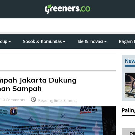
idup
Sosok & Komunitas
Ide & Inovasi
Ragam 
New
ampah Jakarta Dukung
nan Sampah
0 Comments
Reading time:
3
menit
Pali
Pi