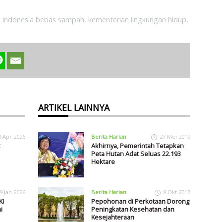
,
Indonesia bebas sampah
,
kementerian lingkungan hidup
,
ARTIKEL LAINNYA
3 Apr 2026
Berita Harian
27 Mei 2019
k
Akhirnya, Pemerintah Tetapkan
Peta Hutan Adat Seluas 22.193
Hektare
9 Jan 2026
Berita Harian
8 Okt 2017
KI
Pepohonan di Perkotaan Dorong
i
Peningkatan Kesehatan dan
Kesejahteraan