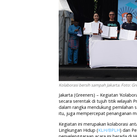
Kolaborasi bersih sampah Jakarta. Foto: Gr
Jakarta (Greeners) – Kegiatan ‘Kolabor
secara serentak di tujuh titik wilayah 
dalam rangka mendukung pemilahan sa
itu, juga mempercepat penanganan ma
Kegiatan ini merupakan kolaborasi a
Lingkungan Hidup (
KLH/BPLH
) dan Pe
penyelenggaraan acara ini berada di H