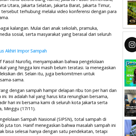
rta Utara, Jakarta Selatan, Jakarta Barat, Jakarta Timur,
 tersebut terhubung melalui video konferensi dengan para
tama.
agai kalangan. Mulai dari anak sekolah, pramuka,
edia sosial, serta masyarakat yang berasal dari seluruh
us Akhiri Impor Sampah
f Faisol Nurofiq, menyampaikan bahwa pengelolaan
okal yang hingga kini masih belum teratasi. Ia menegaskan
ksikan diri. Selain itu, juga berkomitmen untuk
rsama-sama.
orang dengan sampah hampir delapan ribu ton per hari dan
ini. Ini adalah hal yang harus kita renungkan bersama,
dir hari ini bersama kami di seluruh kota Jakarta serta
a, Minggu (17/11).
engelolaan Sampah Nasional (SIPSN), total sampah di
56 juta ton. Hanif menegaskan bahwa masalah sampah ini
dak bisa selesai hanya dengan satu pendekatan, tetapi