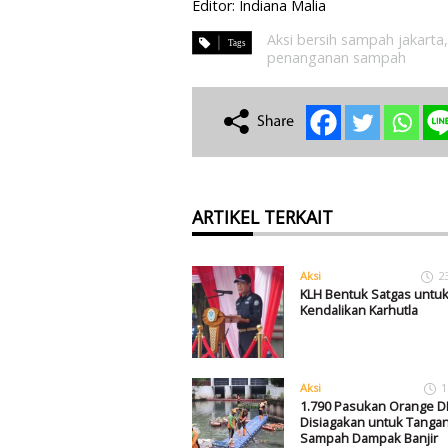
Editor: Indiana Malia
Aksi bersih sampah jakarta
penanganan sampah
ARTIKEL TERKAIT
Aksi
2
KLH Bentuk Satgas untu
Kendalikan Karhutla
Aksi
1
1.790 Pasukan Orange D
Disiagakan untuk Tangan
Sampah Dampak Banjir