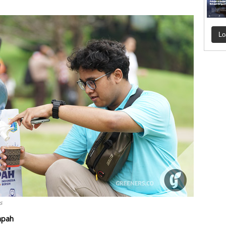
Lo
s
mpah