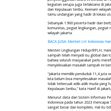
kegiatan serupa juga terlaksana di Jaka
dan Kepulauan Seribu. Keenam wilayah
tamu undangan yang hadir di lokasi u
Sebanyak 1.900 peserta hadir dari berb
komunitas, pegiat lingkungan, pegiat m
wilayah Jakarta.
BACA JUGA: Menteri LH: Indonesia Har
Menteri Lingkungan Hidup/BPLH, Hani
sampah telah menjadi isu global dan l
bahwa seluruh masyarakat perlu merefle
menyelesaikan masalah sampah ini be
“Jakarta memiliki penduduk 11,4 juta 
kita belum bisa menyelesaikan masalah 
tidak terkecuali adik-adik muda yang ha
Kepulauan Seribu,” kata Hanif di Jakart
Menurut data dari Sistem Informasi P
Indonesia pada tahun 2023 mencapai 
sangat besar dan kompleks. Hal itu ti