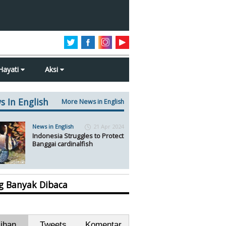
Hayati
Aksi
s In English
More News in English
News in English
21 Apr 2024
Indonesia Struggles to Protect
Banggai cardinalfish
ng Banyak Dibaca
lihan
Tweets
Komentar