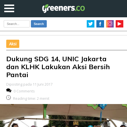
Search
Aksi
Dukung SDG 14, UNIC Jakarta
dan KLHK Lakukan Aksi Bersih
Pantai
Diposting pada 11 Juni 2017
0 Comments
Reading time:
2
menit