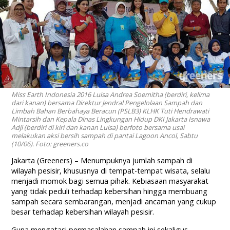
Miss Earth Indonesia 2016 Luisa Andrea Soemitha (berdiri, kelima
dari kanan) bersama Direktur Jendral Pengelolaan Sampah dan
Limbah Bahan Berbahaya Beracun (PSLB3) KLHK Tuti Hendrawati
Mintarsih dan Kepala Dinas Lingkungan Hidup DKI Jakarta Isnawa
Adji (berdiri di kiri dan kanan Luisa) berfoto bersama usai
melakukan aksi bersih sampah di pantai Lagoon Ancol, Sabtu
(10/06). Foto: greeners.co
Jakarta (Greeners) – Menumpuknya jumlah sampah di
wilayah pesisir, khususnya di tempat-tempat wisata, selalu
menjadi momok bagi semua pihak. Kebiasaan masyarakat
yang tidak peduli terhadap kebersihan hingga membuang
sampah secara sembarangan, menjadi ancaman yang cukup
besar terhadap kebersihan wilayah pesisir.
Guna mengatasi permasalahan sampah ini sekaligus