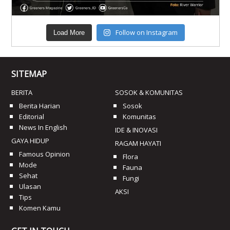
Follow on Instagram
Load More
SITEMAP
BERITA
SOSOK & KOMUNITAS
Berita Harian
Sosok
Editorial
Komunitas
News In English
IDE & INOVASI
GAYA HIDUP
RAGAM HAYATI
Famous Opinion
Flora
Mode
Fauna
Sehat
Fungi
Ulasan
AKSI
Tips
Komen Kamu