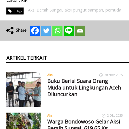
Editor : RIK
Aksi Bersih Sungai
,
aksi pungut sampah
,
pemuda
ARTIKEL TERKAIT
Aksi
30 Nov 2025
Buku Berisi Suara Orang
Muda untuk Lingkungan Aceh
Diluncurkan
Aksi
2 Okt 2025
Warga Bondowoso Gelar Aksi
Bersih Sungai, 619,65 Kg