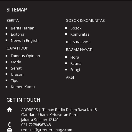
SITEMAP
BERITA
SOSOK & KOMUNITAS
Berita Harian
Sosok
Editorial
Komunitas
News In English
IDE & INOVASI
GAYA HIDUP
RAGAM HAYATI
Famous Opinion
Flora
Mode
Fauna
Sehat
Fungi
Ulasan
AKSI
Tips
Komen Kamu
GET IN TOUCH
ADDRESS Jl. Taman Radio Dalam Raya No 15
Gandaria Utara, Kebayoran Baru
Jakarta Selatan 12140
021-72784567/48
redaksi@greenersmagz.com