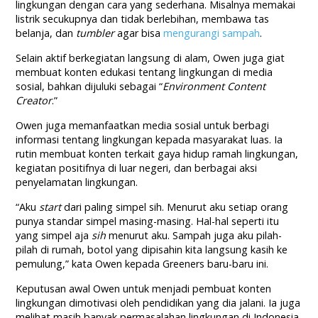
lingkungan dengan cara yang sederhana. Misalnya memakai
listrik secukupnya dan tidak berlebihan, membawa tas
belanja, dan
tumbler
agar bisa
mengurangi sampah
.
Selain aktif berkegiatan langsung di alam, Owen juga giat
membuat konten edukasi tentang lingkungan di media
sosial, bahkan dijuluki sebagai “
Environment Content
Creator
.”
Owen juga memanfaatkan media sosial untuk berbagi
informasi tentang lingkungan kepada masyarakat luas. Ia
rutin membuat konten terkait gaya hidup ramah lingkungan,
kegiatan positifnya di luar negeri, dan berbagai aksi
penyelamatan lingkungan.
“
Aku
start
dari paling simpel sih. Menurut aku setiap orang
punya standar simpel masing-masing. Hal-hal seperti itu
yang simpel aja
sih
menurut aku. Sampah juga aku pilah-
pilah di rumah, botol yang dipisahin kita langsung kasih ke
pemulung,” kata Owen kepada Greeners baru-baru ini.
Keputusan awal Owen untuk menjadi pembuat konten
lingkungan dimotivasi oleh pendidikan yang dia jalani. Ia juga
melihat masih banyak permasalahan lingkungan di Indonesia