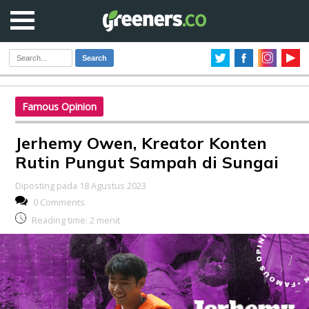
Search
Famous Opinion
Jerhemy Owen, Kreator Konten
Rutin Pungut Sampah di Sungai
Diposting pada 18 Agustus 2023
0 Comments
Reading time:
2
menit