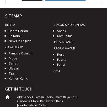
SITEMAP
BERITA
SOSOK & KOMUNITAS
Berita Harian
Sosok
Editorial
Komunitas
News In English
IDE & INOVASI
GAYA HIDUP
RAGAM HAYATI
Famous Opinion
Flora
Mode
Fauna
Sehat
Fungi
Ulasan
AKSI
Tips
Komen Kamu
GET IN TOUCH
ADDRESS Jl. Taman Radio Dalam Raya No 15
Gandaria Utara, Kebayoran Baru
Jakarta Selatan 12140