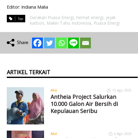
Editor: Indiana Malia
Gerakan Puasa Energi
,
hemat energi
,
jejak
karbon
,
Makin Tahu Indonesia
,
Puasa Energi
ARTIKEL TERKAIT
Aksi
15 Agu 2025
Antheia Project Salurkan
10.000 Galon Air Bersih di
Kepulauan Seribu
Aksi
6 Agu 2025