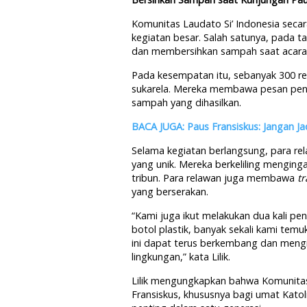
Komunitas Laudato Si’ Indonesia secar
kegiatan besar. Salah satunya, pada t
dan membersihkan sampah saat acara m
Pada kesempatan itu, sebanyak 300 rel
sukarela. Mereka membawa pesan pent
sampah yang dihasilkan.
BACA JUGA: Paus Fransiskus: Jangan J
Selama kegiatan berlangsung, para r
yang unik. Mereka berkeliling mengin
tribun. Para relawan juga membawa
t
yang berserakan.
“Kami juga ikut melakukan dua kali 
botol plastik, banyak sekali kami te
ini dapat terus berkembang dan mengin
lingkungan,” kata Lilik.
Lilik mengungkapkan bahwa Komunitas
Fransiskus, khususnya bagi umat Kat