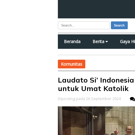
Search
Beranda
Berita
Gaya H
Komunitas
Laudato Si’ Indones
untuk Umat Katolik
Diposting pada 26 September 2024