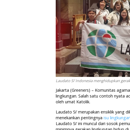
Laudato Si’ Indonesia menghidupkan geraka
Jakarta (Greeners) – Komunitas agama
lingkungan. Salah satu contoh nyata 
oleh umat Katolik.
Laudato Si’ merupakan ensiklik yang d
menekankan pentingnya
isu lingkunga
Laudato Si’ ini muncul dari sosok pem
minimnya gerakan lingkungan hidup di 