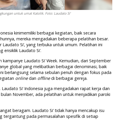
gkungan untuk umat Katolik. Foto: Laudato Si’
donesia kinimemiliki berbagai kegiatan, baik secara
tahunnya, mereka mengadakan beberapa pelatihan besar.
 Laudato Si’, yang terbuka untuk umum. Pelatihan ini
nsiklik Laudato Si’.
n kampanye Laudato Si’ Week. Kemudian, dari September
anye global yang melibatkan berbagai denominasi, baik
ini berlangsung selama sebulan penuh dengan fokus pada
kegiatan
online
dan
offline
di berbagai gereja.
, Laudato Si’ Indonesia juga mengadakan rapat kerja dan
 bulan November, ada pelatihan untuk menjadikan paroki
sangat beragam. Laudato Si’ tidak hanya mencakup isu
ng tergantung pada permasalahan spesifik di setiap