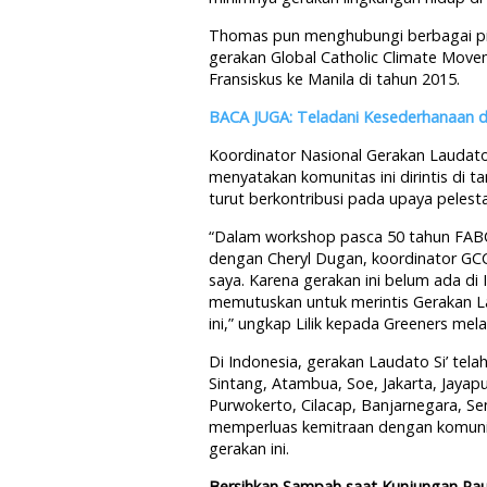
Thomas pun menghubungi berbagai pi
gerakan Global Catholic Climate Move
Fransiskus ke Manila di tahun 2015.
BACA JUGA: Teladani Kesederhanaan d
Koordinator Nasional Gerakan Laudato S
menyatakan komunitas ini dirintis di t
turut berkontribusi pada upaya pelesta
“Dalam workshop pasca 50 tahun FABC
dengan Cheryl Dugan, koordinator GCC
saya. Karena gerakan ini belum ada di
memutuskan untuk merintis Gerakan La
ini,” ungkap Lilik kepada Greeners mel
Di Indonesia, gerakan Laudato Si’ tel
Sintang, Atambua, Soe, Jakarta, Jaya
Purwokerto, Cilacap, Banjarnegara, Se
memperluas kemitraan dengan komuni
gerakan ini.
Bersihkan Sampah saat Kunjungan Pa