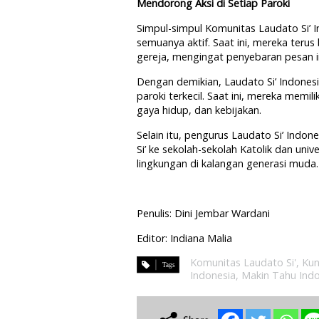
Mendorong Aksi di Setiap Paroki
Simpul-simpul Komunitas Laudato Si’ 
semuanya aktif. Saat ini, mereka ter
gereja, mengingat penyebaran pesan in
Dengan demikian, Laudato Si’ Indones
paroki terkecil. Saat ini, mereka memil
gaya hidup, dan kebijakan.
Selain itu, pengurus Laudato Si’ Ind
Si’ ke sekolah-sekolah Katolik dan un
lingkungan di kalangan generasi muda.
Penulis: Dini Jembar Wardani
Editor: Indiana Malia
Komunitas Laudato Si'
,
Kun
Indonesia
,
Makin Tahu Indo