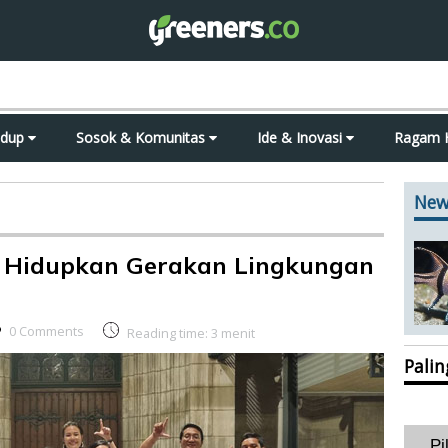
idup
Sosok & Komunitas
Ide & Inovasi
Ragam 
New
ia Hidupkan Gerakan Lingkungan
0 Comments
Reading time:
3
menit
Pali
Pi