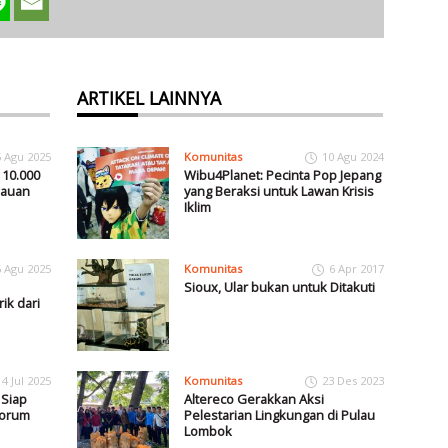
ARTIKEL LAINNYA
5 Agu 2025
Komunitas
10 Agu 2024
 10.000
Wibu4Planet: Pecinta Pop Jepang
lauan
yang Beraksi untuk Lawan Krisis
Iklim
6 Agu 2025
Komunitas
6 Apr 2017
Sioux, Ular bukan untuk Ditakuti
rik dari
4 Jul 2025
Komunitas
23 Des 2023
Siap
Altereco Gerakkan Aksi
Forum
Pelestarian Lingkungan di Pulau
Lombok