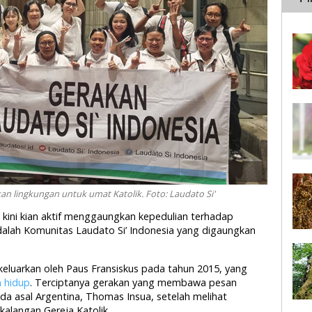
n lingkungan untuk umat Katolik. Foto: Laudato Si'
 kini kian aktif menggaungkan kepedulian terhadap
adalah Komunitas Laudato Si’ Indonesia yang digaungkan
ikeluarkan oleh Paus Fransiskus pada tahun 2015, yang
n hidup
. Terciptanya gerakan yang membawa pesan
uda asal Argentina, Thomas Insua, setelah melihat
kalangan Gereja Katolik.