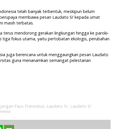
Indonesia telah banyak terbentuk, meskipun belum
us berupaya membawa pesan Laudato Si’ kepada umat
i masih terbatas.
ia terus mendorong gerakan lingkungan hingga ke paroki-
iki tiga fokus utama, yaitu pertobatan ekologis, perubahan
onesia juga berencana untuk menggaungkan pesan Laudato
iversitas guna menanamkan semangat pelestarian
jungan Paus Fransiskus
,
Laudato Si'
,
Laudato Si'
nesia