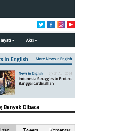
Hayati
Aksi
s In English
More News in English
News in English
21 Apr 2024
Indonesia Struggles to Protect
Banggai cardinalfish
ng Banyak Dibaca
lihan
Tweets
Komentar