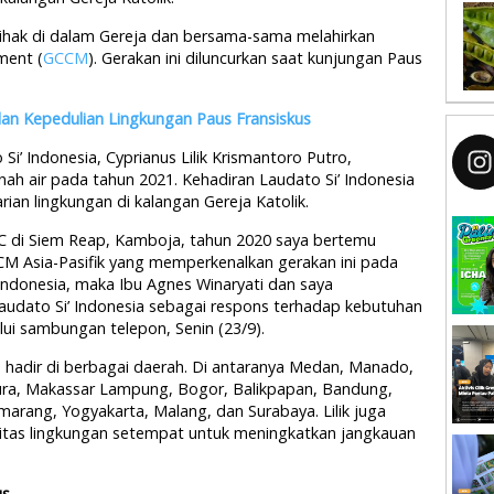
hak di dalam Gereja dan bersama-sama melahirkan
ment (
GCCM
). Gerakan ini diluncurkan saat kunjungan Paus
an Kepedulian Lingkungan Paus Fransiskus
i’ Indonesia, Cyprianus Lilik Krismantoro Putro,
anah air pada tahun 2021. Kehadiran Laudato Si’ Indonesia
rian lingkungan di kalangan Gereja Katolik.
 di Siem Reap, Kamboja, tahun 2020 saya bertemu
M Asia-Pasifik yang memperkenalkan gerakan ini pada
 Indonesia, maka Ibu Agnes Winaryati dan saya
udato Si’ Indonesia sebagai respons terhadap kebutuhan
alui sambungan telepon, Senin (23/9).
ah hadir di berbagai daerah. Di antaranya Medan, Manado,
pura, Makassar Lampung, Bogor, Balikpapan, Bandung,
marang, Yogyakarta, Malang, dan Surabaya. Lilik juga
tas lingkungan setempat untuk meningkatkan jangkauan
us