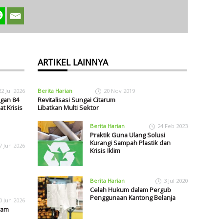
ARTIKEL LAINNYA
22 Jul 2026
Berita Harian
20 Nov 2019
gan 84
Revitalisasi Sungai Citarum
t Krisis
Libatkan Multi Sektor
Berita Harian
24 Feb 2023
Praktik Guna Ulang Solusi
Kurangi Sampah Plastik dan
7 Jun 2026
Krisis Iklim
Berita Harian
3 Jul 2020
Celah Hukum dalam Pergub
Penggunaan Kantong Belanja
0 Jun 2026
cam