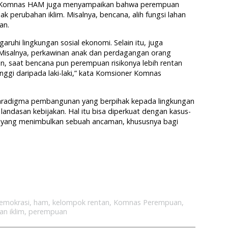
k Komnas HAM juga menyampaikan bahwa perempuan
k perubahan iklim. Misalnya, bencana, alih fungsi lahan
an.
ruhi lingkungan sosial ekonomi. Selain itu, juga
Misalnya, perkawinan anak dan perdagangan orang
, saat bencana pun perempuan risikonya lebih rentan
inggi daripada laki-laki,” kata Komsioner Komnas
adigma pembangunan yang berpihak kepada lingkungan
landasan kebijakan. Hal itu bisa diperkuat dengan kasus-
 yang menimbulkan sebuah ancaman, khususnya bagi
emokrasi
,
ham
,
kelompok rentan
,
Komnas Perempuan
,
an iklim
,
perempuan