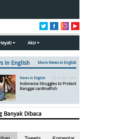
Hayati
Aksi
s In English
More News in English
News in English
21 Apr 2024
Indonesia Struggles to Protect
Banggai cardinalfish
ng Banyak Dibaca
lihan
Tweets
Komentar