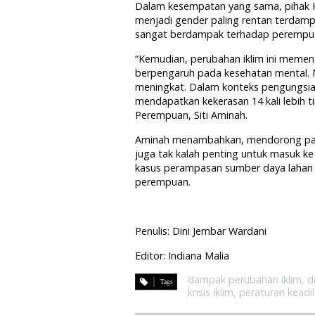
Dalam kesempatan yang sama, piha
menjadi gender paling rentan terdampa
sangat berdampak terhadap perempu
“Kemudian, perubahan iklim ini memenga
berpengaruh pada kesehatan mental. 
meningkat. Dalam konteks pengungsian
mendapatkan kekerasan 14 kali lebih t
Perempuan, Siti Aminah.
Aminah menambahkan, mendorong par
juga tak kalah penting untuk masuk ke 
kasus perampasan sumber daya lahan
perempuan.
Penulis: Dini Jembar Wardani
Editor: Indiana Malia
dampak perubahan iklim
,
d
krisis iklim
,
peraturan keadil