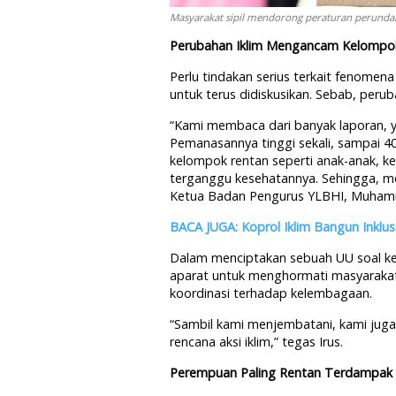
Masyarakat sipil mendorong peraturan perundang
Perubahan Iklim Mengancam Kelompo
Perlu tindakan serius terkait fenomena
untuk terus didiskusikan. Sebab, per
“Kami membaca dari banyak laporan, ya
Pemanasannya tinggi sekali, sampai 40 
kelompok rentan seperti anak-anak, ke
terganggu kesehatannya. Sehingga, mer
Ketua Badan Pengurus YLBHI, Muhamm
BACA JUGA: Koprol Iklim Bangun Inklusi
Dalam menciptakan sebuah UU soal kea
aparat untuk menghormati masyarakat p
koordinasi terhadap kelembagaan.
“Sambil kami menjembatani, kami jug
rencana aksi iklim,” tegas Irus.
Perempuan Paling Rentan Terdampak 