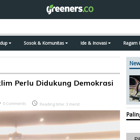
idup
Sosok & Komunitas
Ide & Inovasi
Ragam 
New
klim Perlu Didukung Demokrasi
0 Comments
Reading time:
3
menit
Pali
Pi