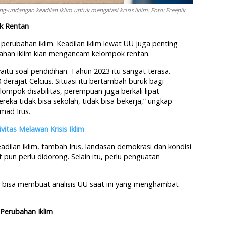
-undangan keadilan iklim untuk mengatasi krisis iklim. Foto: Freepik
k Rentan
 perubahan iklim. Keadilan iklim lewat UU juga penting
ubahan iklim kian mengancam kelompok rentan.
itu soal pendidihan. Tahun 2023 itu sangat terasa.
derajat Celcius. Situasi itu bertambah buruk bagi
lompok disabilitas, perempuan juga berkali lipat
eka tidak bisa sekolah, tidak bisa bekerja,” ungkap
ad Irus.
vitas Melawan Krisis Iklim
dilan iklim, tambah Irus, landasan demokrasi dan kondisi
un perlu didorong. Selain itu, perlu penguatan
a bisa membuat analisis UU saat ini yang menghambat
Perubahan Iklim