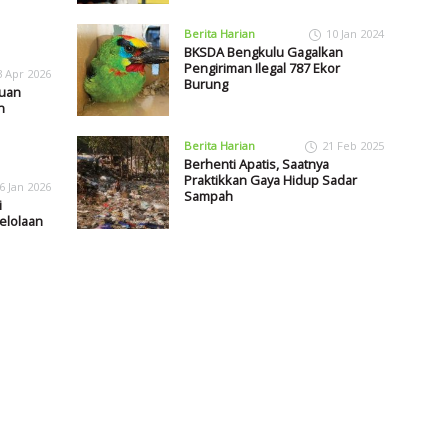
Berita Harian
10 Jan 2024
BKSDA Bengkulu Gagalkan
Pengiriman Ilegal 787 Ekor
3 Apr 2026
Burung
uan
n
Berita Harian
21 Feb 2025
Berhenti Apatis, Saatnya
Praktikkan Gaya Hidup Sadar
6 Jan 2026
Sampah
i
elolaan