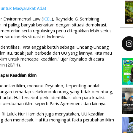
 untuk Masyarakat Adat
or Environmental Law (
ICEL
), Raynaldo G. Sembiring
m ini paling banyak berkaitan dengan situasi demokrasi.
enterian serta regulasinya perlu ditegakkan lebih serius.
 satu indeks situasi di Indonesia.
diidentifikasi. Kita enggak butuh sebagai Undang-Undang
lim itu, tidak jauh berbeda dari UU yang lainnya. Kita mau
iklim untuk mencapai keadilan,” ujar Reynaldo di acara
nin (20/11).
pai Keadilan Iklim
eadilan iklim, menurut Reynaldo, terpenting adalah
indungan terhadap sekelompok orang yang tidak beruntung,
at. Hal tersebut perlu identifikasi oleh para koalisi.
i perubahan iklim seperti Paris Agreement dan lainnya.
 RI Luluk Nur Hamidah juga menyatakan, UU keadilan
ing dan mendesak. Hal itu mengingat fakta perubahan iklim