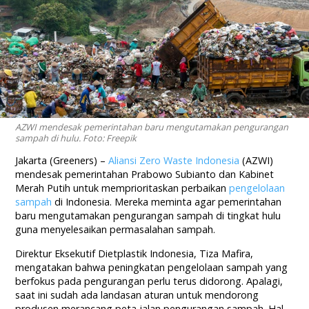
AZWI mendesak pemerintahan baru mengutamakan pengurangan
sampah di hulu. Foto: Freepik
Jakarta (Greeners) –
Aliansi Zero Waste Indonesia
(AZWI)
mendesak pemerintahan Prabowo Subianto dan Kabinet
Merah Putih untuk memprioritaskan perbaikan
pengelolaan
sampah
di Indonesia. Mereka meminta agar pemerintahan
baru mengutamakan pengurangan sampah di tingkat hulu
guna menyelesaikan permasalahan sampah.
Direktur Eksekutif Dietplastik Indonesia, Tiza Mafira,
mengatakan bahwa peningkatan pengelolaan sampah yang
berfokus pada pengurangan perlu terus didorong. Apalagi,
saat ini sudah ada landasan aturan untuk mendorong
produsen merancang peta jalan pengurangan sampah. Hal