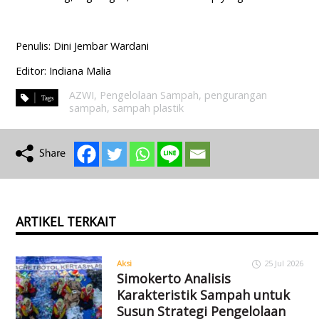
Penulis: Dini Jembar Wardani
Editor: Indiana Malia
AZWI
,
Pengelolaan Sampah
,
pengurangan
sampah
,
sampah plastik
ARTIKEL TERKAIT
Aksi
25 Jul 2026
Simokerto Analisis
Karakteristik Sampah untuk
Susun Strategi Pengelolaan