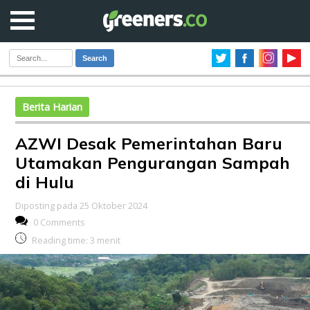
Search
Berita Harian
AZWI Desak Pemerintahan Baru
Utamakan Pengurangan Sampah
di Hulu
Diposting pada 25 Oktober 2024
0 Comments
Reading time:
3
menit