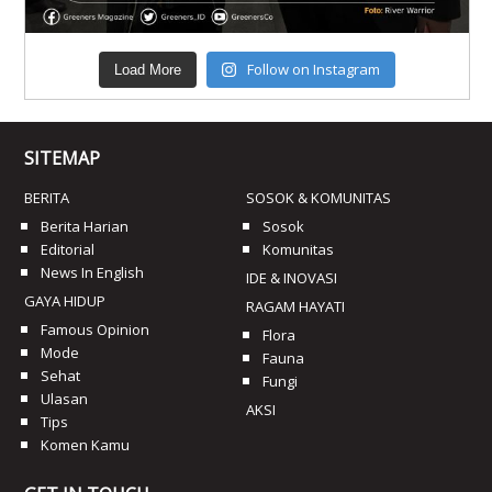
Follow on Instagram
Load More
SITEMAP
BERITA
SOSOK & KOMUNITAS
Berita Harian
Sosok
Editorial
Komunitas
News In English
IDE & INOVASI
GAYA HIDUP
RAGAM HAYATI
Famous Opinion
Flora
Mode
Fauna
Sehat
Fungi
Ulasan
AKSI
Tips
Komen Kamu