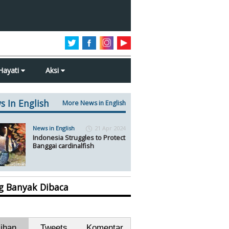
Hayati
Aksi
s In English
More News in English
News in English
21 Apr 2024
Indonesia Struggles to Protect
Banggai cardinalfish
ng Banyak Dibaca
lihan
Tweets
Komentar