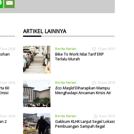
ARTIKEL LAINNYA
7 Jun 2026
Berita Harian
15 Jan 2023
ntohan
Bike To Work Nilai Tarif ERP
Terlalu Murah
6 Jun 2026
Berita Harian
16 Jun 2018
ta 60
Eco Masjid
Diharapkan Mampu
Emisi
Menghadapi Ancaman Krisis Air
9 Jun 2026
Berita Harian
8 Jun 2019
an 2
Gakkum KLHK Lanjut Segel Lokasi
Pembuangan Sampah Ilegal