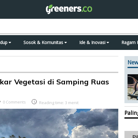
idup
Sosok & Komunitas
Ide & Inovasi
Ragam 
New
akar Vegetasi di Samping Ruas
0 Comments
Reading time:
3
menit
Pali
Pi