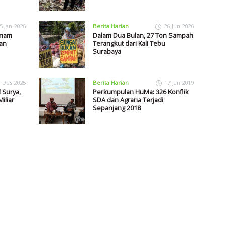
5 Jan 2026
Berita Harian
26 Jun 2026
anam
Dalam Dua Bulan, 27 Ton Sampah
an
Terangkut dari Kali Tebu
Surabaya
1 Des 2025
Berita Harian
17 Jan 2019
 Surya,
Perkumpulan HuMa: 326 Konflik
iliar
SDA dan Agraria Terjadi
Sepanjang 2018