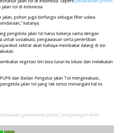
ruktur jalan tol di Indonesia. Seperti
penanaman pohon
jalan tol di Indonesia.
jalan, pohon juga berfungsi sebagai filter udara
endaraan,” katanya.
ang pengelola jalan tol harus bekerja sama dengan
 untuk sosialisasi, pengawasan serta penertiban
asyarakat sekitar akan bahaya membakar ilalang di sisi
lakukan.
embakar vegetasi tim bisa turun ke lokasi dan melakukan
 PUPR dan Badan Pengatur Jalan Tol mengevaluasi,
ngelola jalan tol yang tak serius menangani hal ini.
kecelakaan
,
penanaman pohon
,
pengurangan emisi