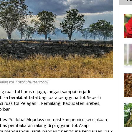
alan tol. Foto: Shutterstock
ng ruas tol harus dijaga, jangan sampai terjadi
sa berakibat fatal bagi para pengguna tol. Seperti
53 ruas tol Pejagan – Pemalang, Kabupaten Brebes,
orban.
es Pol Iqbal Alqudusy memastikan pemicu kecelakaan
mbas pembakaran ilalang di pinggiran tol. Asap
gga mengganggu jarak pandang pengguna kendaraan, baik