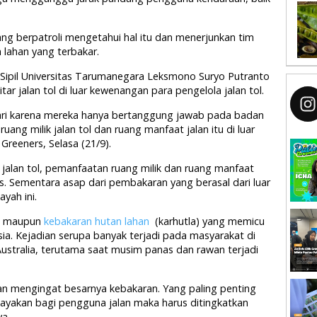
ng berpatroli mengetahui hal itu dan menerjunkan tim
lahan yang terbakar.
k Sipil Universitas Tarumanegara Leksmono Suryo Putranto
tar jalan tol di luar kewenangan para pengelola jalan tol.
ndari karena mereka hanya bertanggung jawab pada badan
ang milik jalan tol dan ruang manfaat jalan itu di luar
reeners, Selasa (21/9).
jalan tol, pemanfaatan ruang milik dan ruang manfaat
. Sementara asap dari pembakaran yang berasal dari luar
yah ini.
ng maupun
kebakaran hutan lahan
(karhutla) yang memicu
sia. Kejadian serupa banyak terjadi pada masyarakat di
 Australia, terutama saat musim panas dan rawan terjadi
ikan mengingat besarnya kebakaran. Yang paling penting
ayakan bagi pengguna jalan maka harus ditingkatkan
ya.