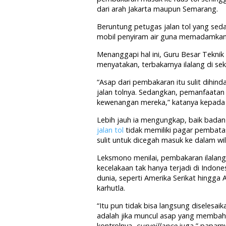
dari arah Jakarta maupun Semarang.
Beruntung petugas jalan tol yang seda
mobil penyiram air guna memadamkan 
Menanggapi hal ini, Guru Besar Tekni
menyatakan, terbakarnya ilalang di seki
“Asap dari pembakaran itu sulit dihi
jalan tolnya. Sedangkan, pemanfaatan ru
kewenangan mereka,” katanya kepada G
Lebih jauh ia mengungkap, baik badan 
jalan tol
tidak memiliki pagar pembatas
sulit untuk dicegah masuk ke dalam wila
Leksmono menilai, pembakaran ilala
kecelakaan tak hanya terjadi di Indone
dunia, seperti Amerika Serikat hingga
karhutla.
“Itu pun tidak bisa langsung diselesa
adalah jika muncul asap yang membah
kontrolnya,
surveillance
juga,” paparn