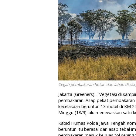
Cegah pembakaran hutan dan lahan di sisi j
Jakarta (Greeners) – Vegetasi di sampi
pembakaran. Asap pekat pembakaran bi
kecelakaan beruntun 13 mobil di KM 2
Minggu (18/9) lalu menewaskan satu k
Kabid Humas Polda Jawa Tengah Komb
beruntun itu berasal dari asap tebal i
pembakaran masuk ke ruas tol sehin