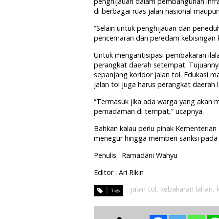
penghijauan dalam pembangunan infrast
di berbagai ruas jalan nasional maupun 
“Selain untuk penghijauan dan peneduh 
pencemaran dan peredam kebisingan k
Untuk mengantisipasi pembakaran ilal
perangkat daerah setempat. Tujuannya
sepanjang koridor jalan tol. Edukasi m
jalan tol juga harus perangkat daerah 
“Termasuk jika ada warga yang akan m
pemadaman di tempat,” ucapnya.
Bahkan kalau perlu pihak Kementerian
menegur hingga memberi sanksi pada pe
Penulis : Ramadani Wahyu
Editor : Ari Rikin
jalan tol
,
kebakaran lahan
,