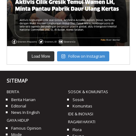
Follow on Instagram
Load More
SITEMAP
BERITA
SOSOK & KOMUNITAS
Berita Harian
Sosok
Editorial
Komunitas
News In English
IDE & INOVASI
GAYA HIDUP
RAGAM HAYATI
Famous Opinion
Flora
Mode
Fauna