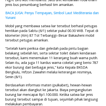
jenis bus penumbang berhasil tim amankan.
BACA JUGA: Penyu Tempayan, Simbol Laut Mediterania dan
Yunani
Mobil yang membawa satwa liar tersebut berhasil petugas
hentikan pada Sabtu (6/1) sekitar pukul 00.30 WIB. Tepat di
kilometer (Km) 87 Tol Terbanggi–Besar Bakauheni mobil
tersebut petugas amankan.
“Setelah kami periksa dan geledah pada pintu bagian
belakang sebelah kiri, serta sekitar toilet dalam kendaraan
tersebut, kami menemukan 11 keranjang buah warna putih.
Selain itu, ada juga 11 kardus warna cokelat yang berisi 787
ekor burung dari berbagai jenis,” kata Kepala BKSDA
Bengkulu, Hifzon Zawahiri melalui keterangan resminya,
Senin (8/1).
Berdasarkan
informasi
materi
(pulkabet), hewan-hewan
tersebut
akan
diangkut ke Jakarta.
Biaya
pengangkutan
burung
liar
mencapai
Rp1.100.000. Ketika satwa liar jenis
burung tersebut sampai di tujuan, sejumlah pihak langsung
melakukan pembayaran.