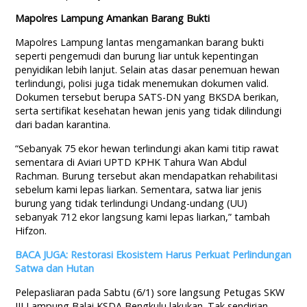
Mapolres Lampung Amankan Barang Bukti
Mapolres
Lampung lantas mengamankan
barang
bukti
seperti
pengemudi
dan
burung
liar
untuk
kepentingan
penyidikan
lebih
lanjut
. Selain atas dasar penemuan hewan
terlindungi, polisi juga tidak menemukan dokumen valid.
Dokumen tersebut berupa SATS-DN yang BKSDA berikan,
serta sertifikat kesehatan hewan jenis yang tidak dilindungi
dari badan karantina.
“Sebanyak 75 ekor hewan terlindungi akan kami titip rawat
sementara di Aviari UPTD KPHK Tahura Wan Abdul
Rachman. Burung tersebut akan mendapatkan rehabilitasi
sebelum kami lepas liarkan. Sementara, satwa liar jenis
burung yang tidak terlindungi Undang-undang (UU)
sebanyak 712 ekor langsung kami lepas liarkan,” tambah
Hifzon.
BACA JUGA: Restorasi Ekosistem Harus Perkuat Perlindungan
Satwa dan Hutan
Pelepasliaran pada Sabtu (6/1) sore langsung Petugas SKW
III Lampung Balai KSDA Bengkulu lakukan. Tak sendirian,