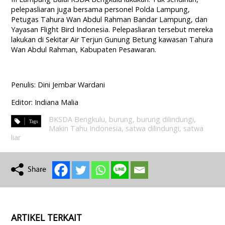
pelepasliaran juga bersama personel Polda Lampung,
Petugas Tahura Wan Abdul Rahman Bandar Lampung, dan
Yayasan Flight Bird Indonesia. Pelepasliaran tersebut mereka
lakukan di Sekitar Air Terjun Gunung Betung kawasan Tahura
Wan Abdul Rahman, Kabupaten Pesawaran.
Penulis: Dini Jembar Wardani
Editor: Indiana Malia
BKSDA Bengkulu
,
burung
,
burung dilindungi
,
Makin Tahu Indonesia
,
satwa dilindungi
,
satwa
liar
ARTIKEL TERKAIT