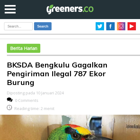
Search
Berita Harian
BKSDA Bengkulu Gagalkan
Pengiriman Ilegal 787 Ekor
Burung
Diposting pada 10 Januari 2024
0 Comments
Reading time:
2
menit