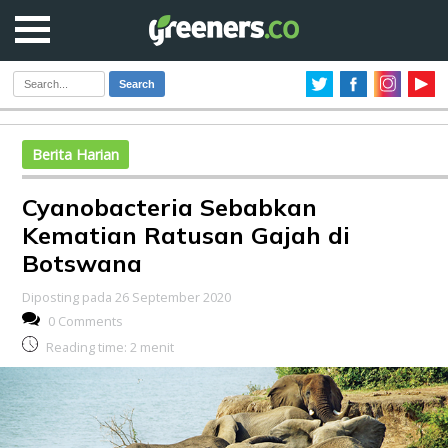
Search
Berita Harian
Cyanobacteria Sebabkan
Kematian Ratusan Gajah di
Botswana
Diposting pada 26 September 2020
0 Comments
Reading time:
2
menit