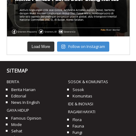
Follow on Instagram
Load More
SITEMAP
BERITA
SOSOK & KOMUNITAS
Berita Harian
Sosok
Editorial
Komunitas
News In English
IDE & INOVASI
GAYA HIDUP
RAGAM HAYATI
Famous Opinion
Flora
Mode
Fauna
Sehat
Fungi