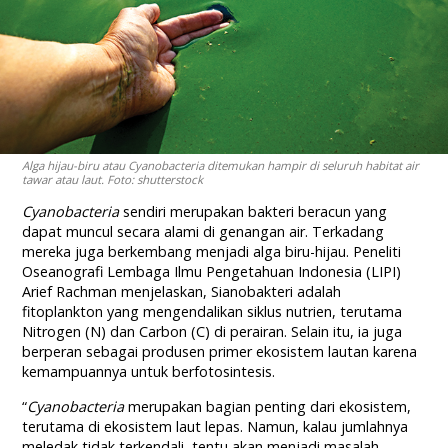
Alga hijau-biru atau Cyanobacteria ditemukan hampir di seluruh habitat air
tawar atau laut. Foto: shutterstock
Cyanobacteria
sendiri merupakan bakteri beracun yang
dapat muncul secara alami di genangan air. Terkadang
mereka juga berkembang menjadi alga biru-hijau. Peneliti
Oseanografi Lembaga Ilmu Pengetahuan Indonesia (LIPI)
Arief Rachman menjelaskan, Sianobakteri adalah
fitoplankton yang mengendalikan siklus nutrien, terutama
Nitrogen (N) dan Carbon (C) di perairan. Selain itu, ia juga
berperan sebagai produsen primer ekosistem lautan karena
kemampuannya untuk berfotosintesis.
“
Cyanobacteria
merupakan bagian penting dari ekosistem,
terutama di ekosistem laut lepas. Namun, kalau jumlahnya
meledak tidak terkendali, tentu akan menjadi masalah