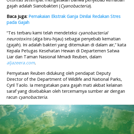
gajah adalah Sianobakteri (
Cyanobacteria
).
Baca juga:
Pemakaian Ekstrak Ganja Dinilai Redakan Stres
pada Gajah
“Tes terbaru kami telah mendeteksi
cyanobacterial
neurotoxins
(alga biru-hijau) sebagai penyebab kematian
(gajah). Ini adalah bakteri yang ditemukan di dalam air,” kata
Kepala Petugas Kesehatan Hewan di Departemen Satwa
Liar dan Taman Nasional Mmadi Reuben, dalam
aljazeera.com
.
Pernyataan Reuben didukung oleh pendapat Deputy
Director of the Department of Wildlife and National Parks,
Cyril Taolo. Ia mengatakan para gajah mati akibat kelainan
saraf yang disebabkan oleh tercemarnya sumber air dengan
racun
cyanobacteria
.