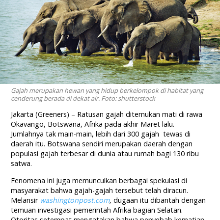
Gajah merupakan hewan yang hidup berkelompok di habitat yang
cenderung berada di dekat air. Foto: shutterstock
Jakarta (Greeners) – Ratusan gajah ditemukan mati di rawa
Okavango, Botswana, Afrika pada akhir Maret lalu.
Jumlahnya tak main-main, lebih dari 300 gajah tewas di
daerah itu. Botswana sendiri merupakan daerah dengan
populasi gajah terbesar di dunia atau rumah bagi 130 ribu
satwa.
Fenomena ini juga memunculkan berbagai spekulasi di
masyarakat bahwa gajah-gajah tersebut telah diracun.
Melansir
washingtonpost.com
,
dugaan itu dibantah dengan
temuan investigasi pemerintah Afrika bagian Selatan.
Otoritas setempat mengatakan bahwa penyebab kematian