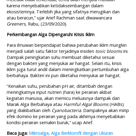
karena menyebabkan ketidakseimbangan dalam
ekosistemnya. Terlebih jika yang sifatnya merugikan dan
atau beracun,” ujar Arief Rachman saat diwawancara
Greeners
, Rabu, (23/09/2020).
Perkembangan Alga Dipengaruhi Krisis Iklim
Para ilmuwan berpendapat bahwa perubahan iklim mungkin
menjadi salah satu faktor terjadinya insiden
toxic
blooms
ini.
Dampak peningkatan suhu membuat diketahui sesuai
dengan bakteri yang menyukai air hangat. Selain itu, krisis
iklim juga turut andil dalam meningkatkan pertumbuhan alga
berbahaya. Bakteri ini pun diketahui menyukai air hangat.
“Kenaikan suhu, perubahan pH air, ditambah dengan
meningkatnya input nutrien (hara) ke perairan akibat
kegiatan manusia, akan memicu meluasnya dampak dari
Marak Alga Berbahaya atau
Harmful Algal Blooms
(HABs)
yang diakibatkan oleh
Cyanobacteria
. Dampaknya akan mirip
efek domino ke perairan yang pada akhirnya menyebabkan
kondisi perairan semakin buruk,” ucap Arief.
Baca juga:
Mikroalga, Alga Berklorofil dengan Ukuran