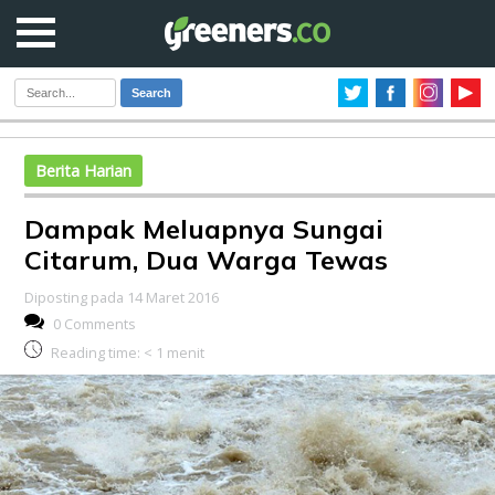
Search
Berita Harian
Dampak Meluapnya Sungai
Citarum, Dua Warga Tewas
Diposting pada 14 Maret 2016
0 Comments
Reading time:
< 1
menit