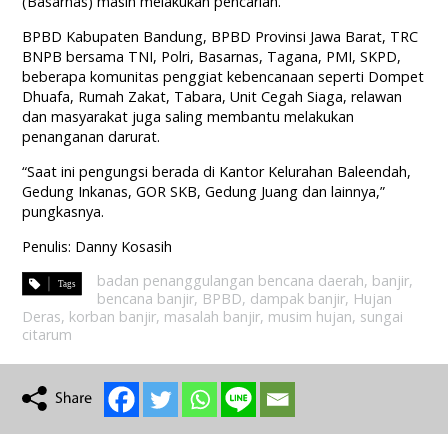
(Basarnas) masih melakukan pencarian.
BPBD Kabupaten Bandung, BPBD Provinsi Jawa Barat, TRC
BNPB bersama TNI, Polri, Basarnas, Tagana, PMI, SKPD,
beberapa komunitas penggiat kebencanaan seperti Dompet
Dhuafa, Rumah Zakat, Tabara, Unit Cegah Siaga, relawan
dan masyarakat juga saling membantu melakukan
penanganan darurat.
“Saat ini pengungsi berada di Kantor Kelurahan Baleendah,
Gedung Inkanas, GOR SKB, Gedung Juang dan lainnya,”
pungkasnya.
Penulis: Danny Kosasih
badan penanggulangan bencana daerah
,
banjir
,
bencana banjir
,
BPBD
,
dampak banjir
,
Hujan
Deras
,
korban banjir
,
masalah banjir
,
musim hujan
,
sungai
citarum