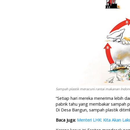
Sampah plastik meracuni rantai makanan Indone
“Setiap hari mereka menerima lebih dar
pabrik tahu yang membakar sampah pl
Di Desa Bangun, sampah plastik ditimbu
Baca juga:
Menteri LHK: Kita Akan Lak