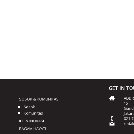
GET IN T
ADDRE
SOSOK & KOMUNITAS
15
Sosok
Ganda
Komunitas
Jakar
021-7
IDE & INOVASI
reda
RAGAM HAYATI