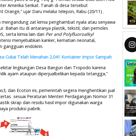
ter Amerika Serikat. Tanah di desa tersebut
nt Orange,” ujar Daru melalui telepon, Rabu (20/11) .
juga mengandung zat kimia penghambat nyala atau senyawa
 Bahan itu di antaranya plastik, tekstil, dan pemoles
 serta kimia lain dari
Per and Polyfluoroalkyl
otensi menyebabkan kanker, kematian neonatal,
n gangguan endokrin.
ea Cukai Telah Menahan 2.041 Kontainer Impor Sampah
sekitar lingkungan Desa Bangun dan Tropodo karena
ilik ayam ataupun diperjualbelikan kepada tetangga,”
s3, dan Ecoton ini, pemerintah segera menghentikan jual
k kertas sesuai Peraturan Menteri Perdagangan Nomor 31
stik skrap dan residu hasil impor digunakan warga
aya produksi pabrik.