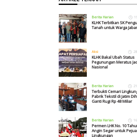
Berita Harian
1
KLHK Terbitkan SK Peng
Tanah untuk Warga Jaba
Aksi
28
KLHK Bakal Ubah Status
Pegunungan Meratus Ja
Nasional
Berita Harian
21
Terbukti Cemari Lingkun
Pabrik Tekstil di Jatim D
Ganti Rugi Rp 48 Miliar
Berita Harian
16
Permen LHK No. 10 Tahu
Angin Segar untuk Peju
Lingkungan