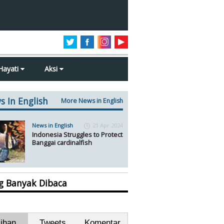
Hayati
Aksi
s In English
More News in English
News in English
21 Apr 2024
Indonesia Struggles to Protect
Banggai cardinalfish
ng Banyak Dibaca
lihan
Tweets
Komentar