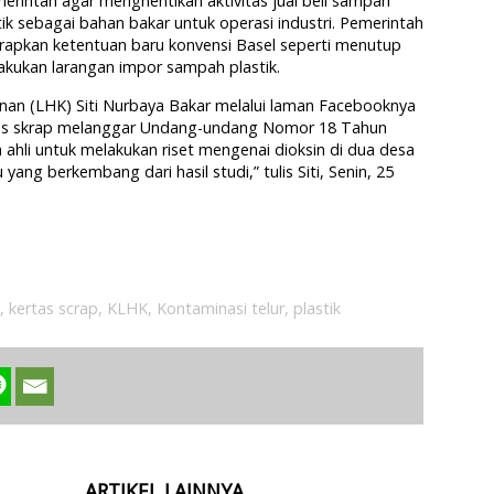
erintah agar menghentikan aktivitas jual beli sampah
k sebagai bahan bakar untuk operasi industri. Pemerintah
rapkan ketentuan baru konvensi Basel seperti menutup
kukan larangan impor sampah plastik.
nan (LHK) Siti Nurbaya Bakar melalui laman Facebooknya
tas skrap melanggar Undang-undang Nomor 18 Tahun
ahli untuk melakukan riset mengenai dioksin di dua desa
u yang berkembang dari hasil studi,” tulis Siti, Senin, 25
,
kertas scrap
,
KLHK
,
Kontaminasi telur
,
plastik
ARTIKEL LAINNYA