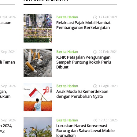
9 Okt 2024
Berita Harian
17 Feb 2021
uasaan
Relaksasi Pajak Mobil Hambat
r
Pembangunan Berkelanjutan
 Sep 2024
Berita Harian
29 Feb 2024
KLHK: Peta Jalan Pengurangan
di Taman
Sampah Puntung Rokok Perlu
Dibuat
 Sep 2024
Berita Harian
17 Agu 2023
gan,
Anak Muda Isi Kemerdekaan
ihukum
dengan Perubahan Nyata
 Sep 2024
Berita Harian
17 Apr 2026
n 2024,
Luruskan Narasi Konservasi
ang
Burung dan Satwa Lewat Mobile
Journalism