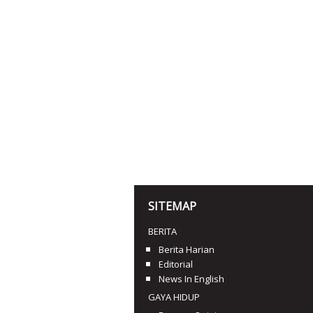
SITEMAP
BERITA
Berita Harian
Editorial
News In English
GAYA HIDUP