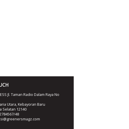
OUCH
SS Jl. Taman Radio Dalam Raya No
ria Utara, Kebayoran Baru
ta Selatan 12140
2784567/48
ksi@greenersmagz.com