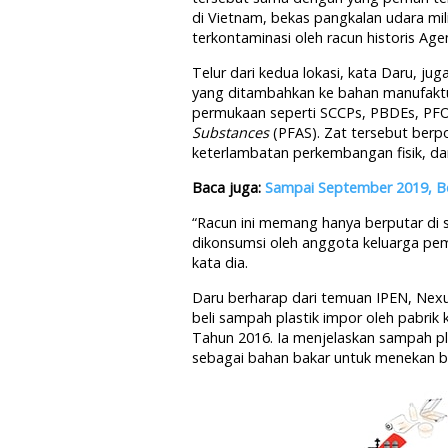
di Vietnam, bekas pangkalan udara mili
terkontaminasi oleh racun historis Age
Telur dari kedua lokasi, kata Daru, 
yang ditambahkan ke bahan manufaktur.
permukaan seperti SCCPs, PBDEs, PFOS,
Substances
(PFAS). Zat tersebut berp
keterlambatan perkembangan fisik, da
Baca juga:
Sampai September 2019, B
“Racun ini memang hanya berputar di 
dikonsumsi oleh anggota keluarga pem
kata dia.
Daru berharap dari temuan IPEN, Nexu
beli sampah plastik impor oleh pabri
Tahun 2016. Ia menjelaskan sampah pla
sebagai bahan bakar untuk menekan bi