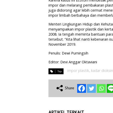
Karena kasus ini Ecoton mendesak pem
impor dan melarang pembakaran plasti
juga didorong agar lebih cermat mene
impor limbah berbahaya dan memberla
Menteri Lingkungan Hidup dan Kehuta
menyampaikan impor plastik dan ker
2008. Ia tengah meminta bantuan para 
tersebut. “Kita lihat nanti kebenaran is
November 2019.
Penulis: Dewi Purningsih
Editor: Devi Anggar Oktaviani
impor plastik
,
kadar dioksin
ARTIKEL TERKAIT