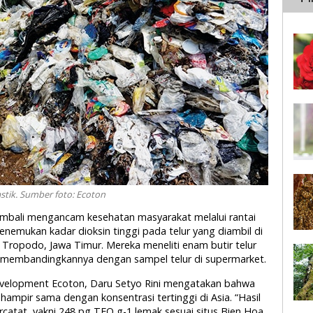
tik. Sumber foto: Ecoton
kembali mengancam kesehatan masyarakat melalui rantai
enemukan kadar dioksin tinggi pada telur yang diambil di
 Tropodo, Jawa Timur. Mereka meneliti enam butir telur
n membandingkannya dengan sampel telur di supermarket.
velopment Ecoton, Daru Setyo Rini mengatakan bahwa
 hampir sama dengan konsentrasi tertinggi di Asia. “Hasil
catat, yakni 248 pg TEQ g-1 lemak sesuai situs Bien Hoa