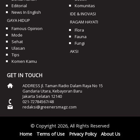
Editorial
Komunitas
News In English
IDE & INOVASI
GAYA HIDUP
RAGAM HAYATI
Famous Opinion
Flora
Mode
Fauna
Sehat
Fungi
Ulasan
AKSI
Tips
Komen Kamu
GET IN TOUCH
ADDRESS Jl. Taman Radio Dalam Raya No 15
Gandaria Utara, Kebayoran Baru
Jakarta Selatan 12140
021-72784567/48
redaksi@greenersmagz.com
© Copyright 2026, All Rights Reserved
Home
Terms of Use
Privacy Policy
About Us