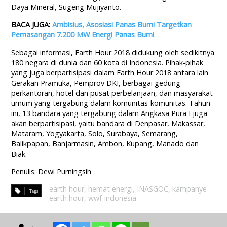
Daya Mineral, Sugeng Mujiyanto.
BACA JUGA:
Ambisius, Asosiasi Panas Bumi Targetkan
Pemasangan 7.200 MW Energi Panas Bumi
Sebagai informasi, Earth Hour 2018 didukung oleh sedikitnya
180 negara di dunia dan 60 kota di Indonesia. Pihak-pihak
yang juga berpartisipasi dalam Earth Hour 2018 antara lain
Gerakan Pramuka, Pemprov DKI, berbagai gedung
perkantoran, hotel dan pusat perbelanjaan, dan masyarakat
umum yang tergabung dalam komunitas-komunitas. Tahun
ini, 13 bandara yang tergabung dalam Angkasa Pura I juga
akan berpartisipasi, yaitu bandara di Denpasar, Makassar,
Mataram, Yogyakarta, Solo, Surabaya, Semarang,
Balikpapan, Banjarmasin, Ambon, Kupang, Manado dan
Biak.
Penulis: Dewi Purningsih
earth hour
,
hemat energi
,
INASGOC
,
kampanye
earth hour
,
wwf-indonesia