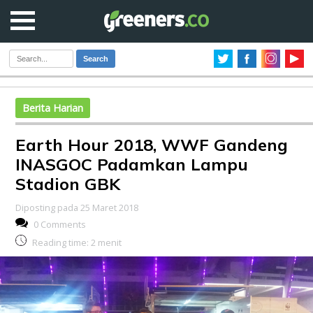
Search
Berita Harian
Earth Hour 2018, WWF Gandeng
INASGOC Padamkan Lampu
Stadion GBK
Diposting pada 25 Maret 2018
0 Comments
Reading time:
2
menit