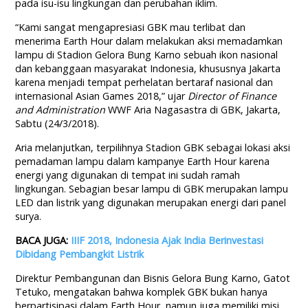
pada isu-isu lingkungan dan perubahan iklim.
“Kami sangat mengapresiasi GBK mau terlibat dan
menerima Earth Hour dalam melakukan aksi memadamkan
lampu di Stadion Gelora Bung Karno sebuah ikon nasional
dan kebanggaan masyarakat Indonesia, khususnya Jakarta
karena menjadi tempat perhelatan bertaraf nasional dan
internasional Asian Games 2018,” ujar
Director of Finance
and Administration
WWF Aria Nagasastra di GBK, Jakarta,
Sabtu (24/3/2018).
Aria melanjutkan, terpilihnya Stadion GBK sebagai lokasi aksi
pemadaman lampu dalam kampanye Earth Hour karena
energi yang digunakan di tempat ini sudah ramah
lingkungan. Sebagian besar lampu di GBK merupakan lampu
LED dan listrik yang digunakan merupakan energi dari panel
surya.
BACA JUGA:
IIIF 2018, Indonesia Ajak India Berinvestasi
Dibidang Pembangkit Listrik
Direktur Pembangunan dan Bisnis Gelora Bung Karno, Gatot
Tetuko, mengatakan bahwa komplek GBK bukan hanya
berpartisipasi dalam Earth Hour, namun juga memiliki misi