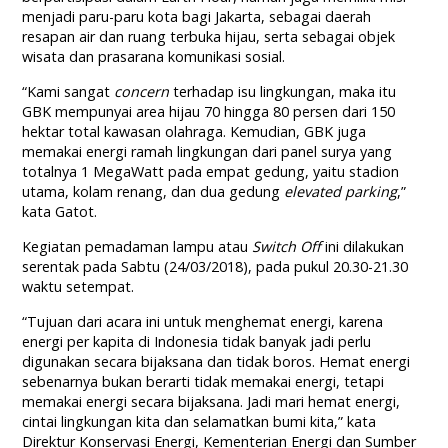
menjadi paru-paru kota bagi Jakarta, sebagai daerah
resapan air dan ruang terbuka hijau, serta sebagai objek
wisata dan prasarana komunikasi sosial.
“Kami sangat
concern
terhadap isu lingkungan, maka itu
GBK mempunyai area hijau 70 hingga 80 persen dari 150
hektar total kawasan olahraga. Kemudian, GBK juga
memakai energi ramah lingkungan dari panel surya yang
totalnya 1 MegaWatt pada empat gedung, yaitu stadion
utama, kolam renang, dan dua gedung
elevated parking
,”
kata Gatot.
Kegiatan pemadaman lampu atau
Switch Off
ini dilakukan
serentak pada Sabtu (24/03/2018), pada pukul 20.30-21.30
waktu setempat.
“Tujuan dari acara ini untuk menghemat energi, karena
energi per kapita di Indonesia tidak banyak jadi perlu
digunakan secara bijaksana dan tidak boros. Hemat energi
sebenarnya bukan berarti tidak memakai energi, tetapi
memakai energi secara bijaksana. Jadi mari hemat energi,
cintai lingkungan kita dan selamatkan bumi kita,” kata
Direktur Konservasi Energi, Kementerian Energi dan Sumber