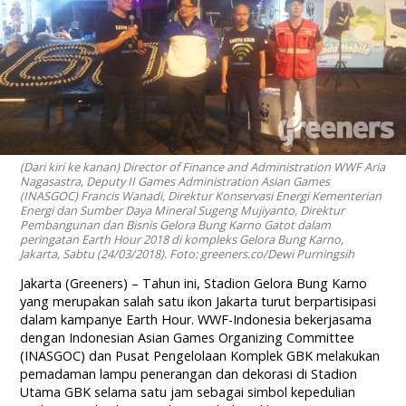
(Dari kiri ke kanan) Director of Finance and Administration WWF Aria
Nagasastra, Deputy II Games Administration Asian Games
(INASGOC) Francis Wanadi, Direktur Konservasi Energi Kementerian
Energi dan Sumber Daya Mineral Sugeng Mujiyanto, Direktur
Pembangunan dan Bisnis Gelora Bung Karno Gatot dalam
peringatan Earth Hour 2018 di kompleks Gelora Bung Karno,
Jakarta, Sabtu (24/03/2018). Foto: greeners.co/Dewi Purningsih
Jakarta (Greeners) – Tahun ini, Stadion Gelora Bung Karno
yang merupakan salah satu ikon Jakarta turut berpartisipasi
dalam kampanye Earth Hour. WWF-Indonesia bekerjasama
dengan Indonesian Asian Games Organizing Committee
(INASGOC) dan Pusat Pengelolaan Komplek GBK melakukan
pemadaman lampu penerangan dan dekorasi di Stadion
Utama GBK selama satu jam sebagai simbol kepedulian