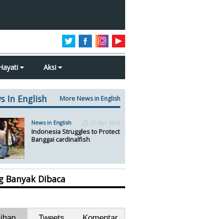
Hayati
Aksi
s In English
More News in English
News in English
21 Apr 2024
Indonesia Struggles to Protect
Banggai cardinalfish
ng Banyak Dibaca
lihan
Tweets
Komentar