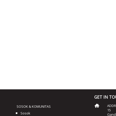
GET IN T
ADDRE
SOSOK & KOMUNITAS
15
Sosok
Ganda