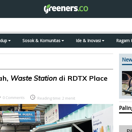
idup
Sosok & Komunitas
Ide & Inovasi
Ragam 
New
ah,
Waste Station
di RDTX Place
0 Comments
Reading time:
2
menit
Pali
Pi