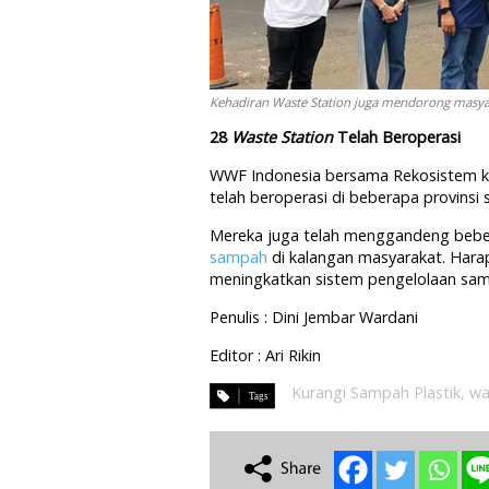
Kehadiran Waste Station juga mendorong masya
28
Waste Station
Telah Beroperasi
WWF Indonesia bersama Rekosistem ki
telah beroperasi di beberapa provinsi 
Mereka juga telah menggandeng bebe
sampah
di kalangan masyarakat. Hara
meningkatkan sistem pengelolaan sam
Penulis : Dini Jembar Wardani
Editor : Ari Rikin
Kurangi Sampah Plastik
,
wa