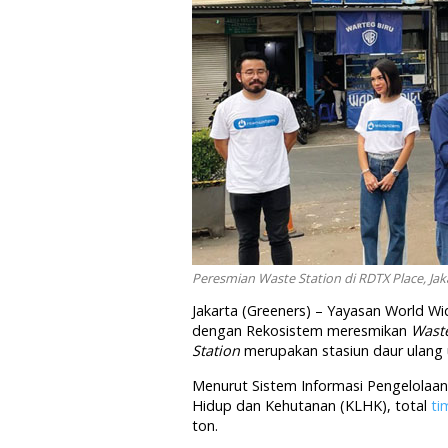
Peresmian Waste Station di RDTX Place, Jak
Jakarta (Greeners) – Yayasan World W
dengan Rekosistem meresmikan
Wast
Station
merupakan stasiun daur ulang u
Menurut Sistem Informasi Pengelolaa
Hidup dan Kehutanan (KLHK), total
ti
ton.