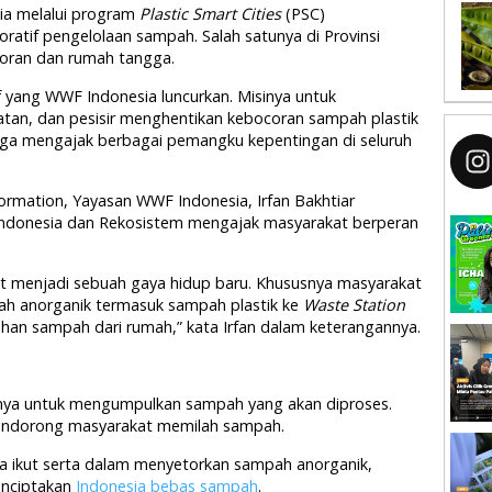
ia melalui program
Plastic Smart Cities
(PSC)
tif pengelolaan sampah. Salah satunya di Provinsi
toran dan rumah tangga.
f yang WWF Indonesia luncurkan. Misinya untuk
tan, dan pesisir menghentikan kebocoran sampah plastik
i juga mengajak berbagai pemangku kepentingan di seluruh
ormation, Yayasan WWF Indonesia, Irfan Bakhtiar
Indonesia dan Rekosistem mengajak masyarakat berperan
t menjadi sebuah gaya hidup baru. Khususnya masyarakat
h anorganik termasuk sampah plastik ke
Waste Station
ahan sampah dari rumah,” kata Irfan dalam keterangannya.
anya untuk mengumpulkan sampah yang akan diproses.
endorong masyarakat memilah sampah.
bisa ikut serta dalam menyetorkan sampah anorganik,
enciptakan
Indonesia bebas sampah
.