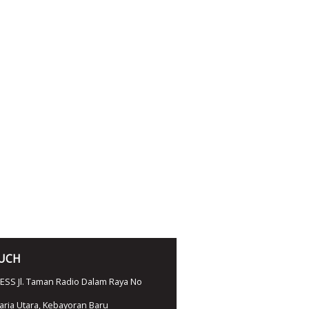
OUCH
SS Jl. Taman Radio Dalam Raya No
ria Utara, Kebayoran Baru