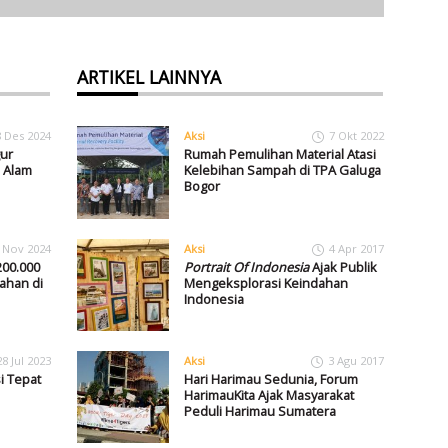
ARTIKEL LAINNYA
8 Des 2024
Aksi
7 Okt 2022
ur
Rumah Pemulihan Material Atasi
 Alam
Kelebihan Sampah di TPA Galuga
Bogor
 Nov 2024
Aksi
4 Apr 2017
00.000
Portrait Of Indonesia
Ajak Publik
ahan di
Mengeksplorasi Keindahan
Indonesia
28 Jul 2023
Aksi
3 Agu 2017
i Tepat
Hari Harimau Sedunia, Forum
HarimauKita Ajak Masyarakat
Peduli Harimau Sumatera