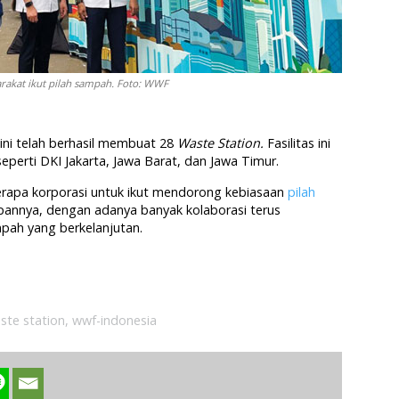
rakat ikut pilah sampah. Foto: WWF
ni telah berhasil membuat 28
Waste Station.
Fasilitas ini
seperti DKI Jakarta, Jawa Barat, dan Jawa Timur.
rapa korporasi untuk ikut mendorong kebiasaan
pilah
pannya, dengan adanya banyak kolaborasi terus
pah yang berkelanjutan.
ste station
,
wwf-indonesia