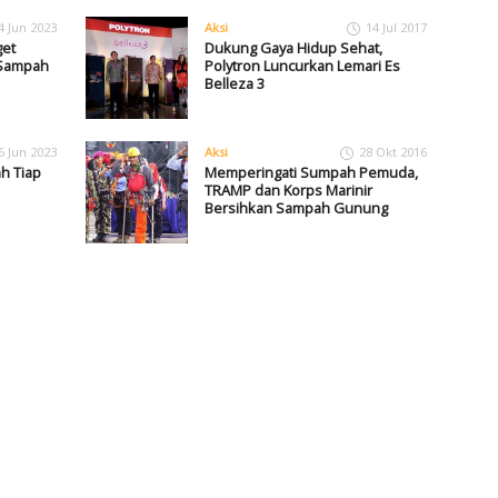
4 Jun 2023
Aksi
14 Jul 2017
get
Dukung Gaya Hidup Sehat,
 Sampah
Polytron Luncurkan Lemari Es
Belleza 3
6 Jun 2023
Aksi
28 Okt 2016
h Tiap
Memperingati Sumpah Pemuda,
TRAMP dan Korps Marinir
Bersihkan Sampah Gunung