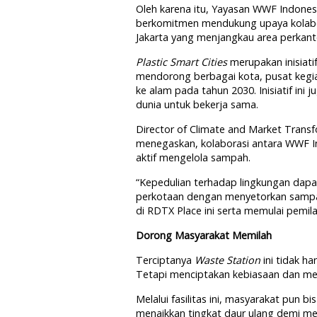
Oleh karena itu, Yayasan WWF Indones
berkomitmen mendukung upaya kolabora
Jakarta yang menjangkau area perkan
Plastic Smart Cities
merupakan inisiati
mendorong berbagai kota, pusat kegia
ke alam pada tahun 2030. Inisiatif in
dunia untuk bekerja sama.
Director of Climate and Market Transf
menegaskan, kolaborasi antara WWF 
aktif mengelola sampah.
“Kepedulian terhadap lingkungan dapa
perkotaan dengan menyetorkan sampa
di RDTX Place ini serta memulai pemil
Dorong Masyarakat Memilah
Terciptanya
Waste Station
ini tidak h
Tetapi menciptakan kebiasaan dan m
Melalui fasilitas ini, masyarakat pun 
menaikkan tingkat daur ulang demi m