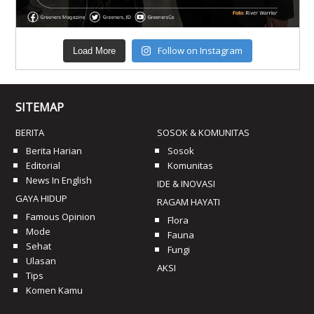
Follow on Instagram
Load More
SITEMAP
BERITA
SOSOK & KOMUNITAS
Berita Harian
Sosok
Editorial
Komunitas
News In English
IDE & INOVASI
GAYA HIDUP
RAGAM HAYATI
Famous Opinion
Flora
Mode
Fauna
Sehat
Fungi
Ulasan
AKSI
Tips
Komen Kamu