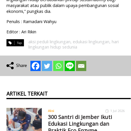
masyarakat atau publik dalam upaya pembangunan sosial
ekonomi,” pungkas dia.
Penulis : Ramadani Wahyu
Editor : Ari Rikin
aksi peduli lingkungan
,
edukasi lingkungan
,
hari
lingkungan hidup sedunia
ARTIKEL TERKAIT
Aksi
1 Jul 2026
300 Santri di Jember Ikuti
Edukasi Lingkungan dan
Praktik Eco Enzyme