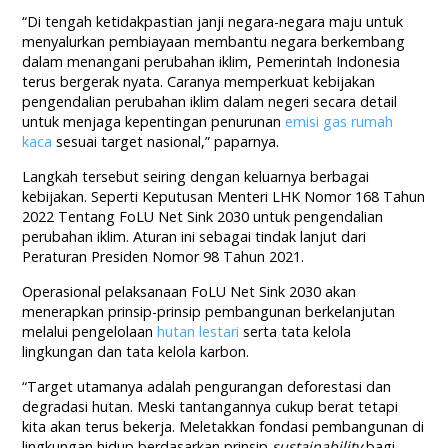
“Di tengah ketidakpastian janji negara-negara maju untuk
menyalurkan pembiayaan membantu negara berkembang
dalam menangani perubahan iklim, Pemerintah Indonesia
terus bergerak nyata. Caranya memperkuat kebijakan
pengendalian perubahan iklim dalam negeri secara detail
untuk menjaga kepentingan penurunan
emisi gas rumah
kaca
sesuai target nasional,” paparnya.
Langkah tersebut seiring dengan keluarnya berbagai
kebijakan. Seperti Keputusan Menteri LHK Nomor 168 Tahun
2022 Tentang FoLU Net Sink 2030 untuk pengendalian
perubahan iklim. Aturan ini sebagai tindak lanjut dari
Peraturan Presiden Nomor 98 Tahun 2021.
Operasional pelaksanaan FoLU Net Sink 2030 akan
menerapkan prinsip-prinsip pembangunan berkelanjutan
melalui pengelolaan
hutan lestari
serta tata kelola
lingkungan dan tata kelola karbon.
“Target utamanya adalah pengurangan deforestasi dan
degradasi hutan. Meski tantangannya cukup berat tetapi
kita akan terus bekerja. Meletakkan fondasi pembangunan di
lingkungan hidup berdasarkan prinsip
sustainability
bagi