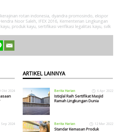
kerajinan rotan indonesia
,
dyandra promosindo
,
ekspor
Hendra Noor Saleh
,
IFEX 2016
,
Kementerian Lingkungan
s kayu
,
produk kayu
,
sertifikasi verifikasi legalitas kayu
,
svlk
ARTIKEL LAINNYA
9 Okt 2024
Berita Harian
6 Apr 2022
uasaan
Istiqlal Raih Sertifikat Masjid
r
Ramah Lingkungan Dunia
 Sep 2024
Berita Harian
12 Mar 2022
Standar Kemasan Produk