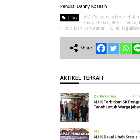
Penulis: Danny Kosasih
AMKRI
,
asosiasi mebel dan 
kayu
,
FLEGT
,
flegt licence
,
Hidup Dan Kehutanan
,
KLHK
,
legalita
ARTIKEL TERKAIT
Berita Harian
1
KLHK Terbitkan SK Peng
Tanah untuk Warga Jaba
Aksi
28
KLHK Bakal Ubah Status