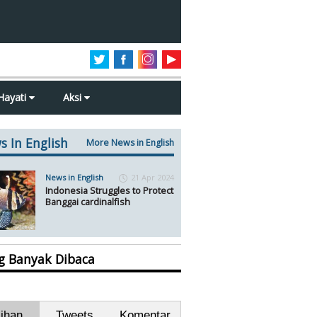
Hayati
Aksi
s In English
More News in English
News in English
21 Apr 2024
Indonesia Struggles to Protect
Banggai cardinalfish
ng Banyak Dibaca
lihan
Tweets
Komentar