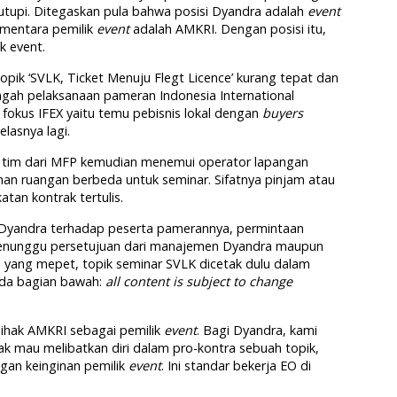
utupi. Ditegaskan pula bahwa posisi Dyandra adalah
event
ementara pemilik
event
adalah AMKRI. Dengan posisi itu,
k event.
opik ‘SVLK, Ticket Menuju Flegt Licence’ kurang tepat dan
engah pelaksanaan pameran Indonesia International
 fokus IFEX yaitu temu pebisnis lokal dengan
buyers
elasnya lagi.
 tim dari MFP kemudian menemui operator lapangan
n ruangan berbeda untuk seminar. Sifatnya pinjam atau
tan kontrak tertulis.
a Dyandra terhadap peserta pamerannya, permintaan
menunggu persetujuan dari manajemen Dyandra maupun
yang mepet, topik seminar SVLK dicetak dulu dalam
pada bagian bawah:
all content is subject to change
pihak AMKRI sebagai pemilik
event
. Bagi Dyandra, kami
idak mau melibatkan diri dalam pro-kontra sebuah topik,
ngan keinginan pemilik
event
. Ini standar bekerja EO di