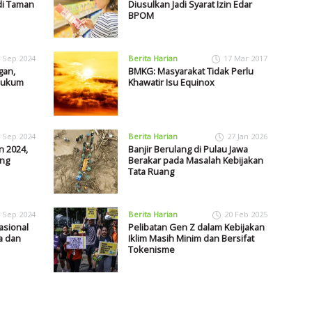
di Taman
Diusulkan Jadi Syarat Izin Edar
BPOM
 Sep 2024
Berita Harian
17 Mar 2017
gan,
BMKG: Masyarakat Tidak Perlu
ihukum
Khawatir Isu Equinox
 Sep 2024
Berita Harian
27 Jan 2026
n 2024,
Banjir Berulang di Pulau Jawa
ang
Berakar pada Masalah Kebijakan
Tata Ruang
 Sep 2024
Berita Harian
20 Feb 2025
asional
Pelibatan Gen Z dalam Kebijakan
a dan
Iklim Masih Minim dan Bersifat
Tokenisme