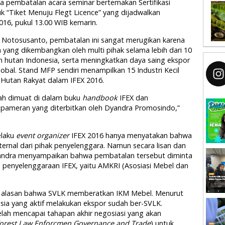
nya pembatalan acara seminar bertemakan Sertifikasi
juk “Tiket Menuju Flegt Licence” yang dijadwalkan
16, pukul 13.00 WIB kemarin.
 Notosusanto, pembatalan ini sangat merugikan karena
yang dikembangkan oleh multi pihak selama lebih dari 10
n hutan Indonesia, serta meningkatkan daya saing ekspor
lobal. Stand MFP sendiri menampilkan 15 Industri Kecil
 Hutan Rakyat dalam IFEX 2016.
ah dimuat di dalam buku
handbook
IFEX dan
si pameran yang diterbitkan oleh Dyandra Promosindo,”
elaku
event organizer
IFEX 2016 hanya menyatakan bahwa
ternal dari pihak penyelenggara. Namun secara lisan dan
Dyandra menyampaikan bahwa pembatalan tersebut diminta
penyelenggaraan IFEX, yaitu AMKRI (Asosiasi Mebel dan
alasan bahwa SVLK memberatkan IKM Mebel. Menurut
esia yang aktif melakukan ekspor sudah ber-SVLK.
elah mencapai tahapan akhir negosiasi yang akan
orest Law Enforcmen Governance and Trade
) untuk