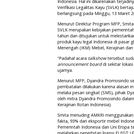
Indonesia. Hal ini dikarenakan terjadi
Verifikasi Legalitas Kayu (SVLK) berta
berlangsung pada Minggu, 13 Maret 20
Menurut Direktur Program MFP, Smita
SVLK merupakan kebijakan pemerintah 
tahun dan ditujukan untuk melestarika
produk kayu legal Indonesia di pasar g
Menengah (IKM) Mebel, Kerajinan dan
“Padahal acara
talkshow
tersebut sud
announcement board
di sekitar loka
ujarnya.
Menurut MFP, Dyandra Promosindo s
pembatalan dilakukan karena alasan in
melalui pesan singkat (SMS), pihak 
oleh mitra Dyandra Promosindo dalam 
Kerajinan Rotan Indonesia).
Smita menuding AMKRI menggunakan 
fakta, 93% dari eksportir mebel Indon
Pemerintah Indonesia dan Uni Eropa t
melahirkan penerbitan lisensi FLEGT (
F