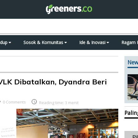
idup
Sosok & Komunitas
Ide & Inovasi
Ragam 
New
VLK Dibatalkan, Dyandra Beri
0 Comments
Reading time:
3
menit
Pali
Pi