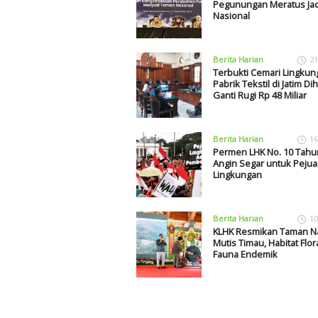
Pegunungan Meratus Ja
Nasional
Berita Harian
21
Terbukti Cemari Lingkun
Pabrik Tekstil di Jatim D
Ganti Rugi Rp 48 Miliar
Berita Harian
16
Permen LHK No. 10 Tahu
Angin Segar untuk Peju
Lingkungan
Berita Harian
10
KLHK Resmikan Taman N
Mutis Timau, Habitat Flor
Fauna Endemik