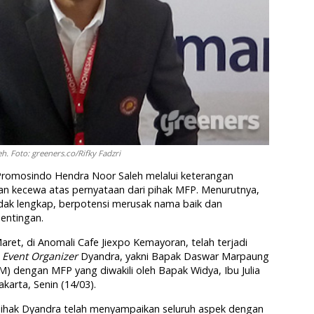
 Foto: greeners.co/Rifky Fadzri
 Promosindo Hendra Noor Saleh melalui keterangan
dan kecewa atas pernyataan dari pihak MFP. Menurutnya,
dak lengkap, berpotensi merusak nama baik dan
ntingan.
aret, di Anomali Cafe Jiexpo Kemayoran, telah terjadi
k
Event Organizer
Dyandra, yakni Bapak Daswar Marpaung
) dengan MFP yang diwakili oleh Bapak Widya, Ibu Julia
akarta, Senin (14/03).
pihak Dyandra telah menyampaikan seluruh aspek dengan