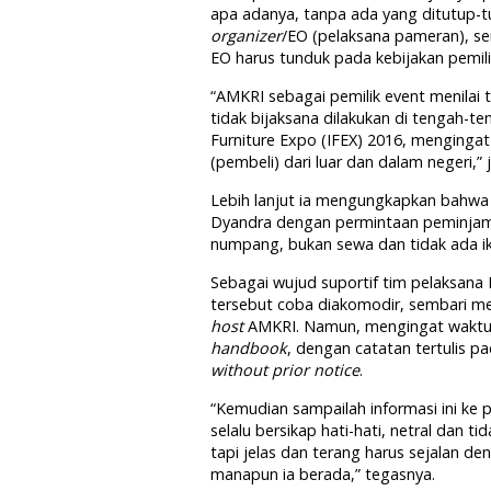
apa adanya, tanpa ada yang ditutup-t
organizer
/EO (pelaksana pameran), s
EO harus tunduk pada kebijakan pemili
“AMKRI sebagai pemilik event menilai t
tidak bijaksana dilakukan di tengah-t
Furniture Expo (IFEX) 2016, mengingat
(pembeli) dari luar dan dalam negeri,” j
Lebih lanjut ia mengungkapkan bahwa
Dyandra dengan permintaan peminjama
numpang, bukan sewa dan tidak ada ika
Sebagai wujud suportif tim pelaksan
tersebut coba diakomodir, sembari 
host
AMKRI. Namun, mengingat waktu 
handbook
, dengan catatan tertulis 
without prior notice
.
“Kemudian sampailah informasi ini ke 
selalu bersikap hati-hati, netral dan t
tapi jelas dan terang harus sejalan de
manapun ia berada,” tegasnya.