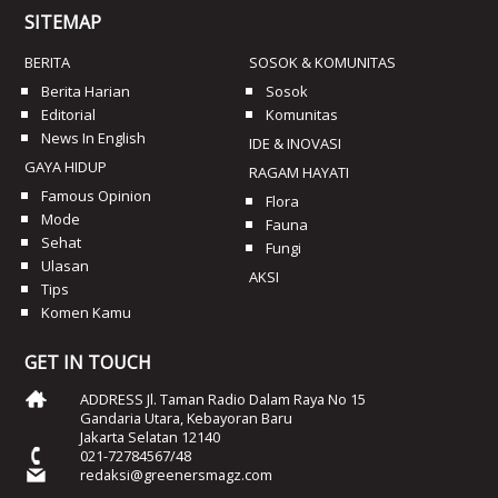
SITEMAP
BERITA
SOSOK & KOMUNITAS
Berita Harian
Sosok
Editorial
Komunitas
News In English
IDE & INOVASI
GAYA HIDUP
RAGAM HAYATI
Famous Opinion
Flora
Mode
Fauna
Sehat
Fungi
Ulasan
AKSI
Tips
Komen Kamu
GET IN TOUCH
ADDRESS Jl. Taman Radio Dalam Raya No 15
Gandaria Utara, Kebayoran Baru
Jakarta Selatan 12140
021-72784567/48
redaksi@greenersmagz.com