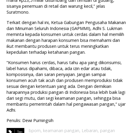
mana Rp23,5 miliar disumbang dari temuan di gudang,
sisanya penemuan di retail dan warung kecil,” jelas
Suratmono.
Terkait dengan hal ini, Ketua Gabungan Pengusaha Makanan
dan Minuman Seluruh Indonesia (GAPMMI), Adhi S. Lukman
meminta kepada konsumen untuk cerdas dalam hal memilih
makanan dengan harapan konsumen bisa memahami dan
ikut membantu produsen untuk terus meningkatkan
kepedulian terhadap ketahanan pangan.
“Konsumen harus cerdas, harus tahu apa yang dikonsumsi,
label harus dipahami, dibaca, ada izin edar atau tidak,
komposisinya, dan saran penyajian. Jangan sampai
konsumen acuh tak acuh dan produsen memproduksi tidak
sesuai dengan ketentuan yang ada. Dengan demikian
harapannya produksi pangan di Indonesia bisa lebih baik lagi
dari segi mutu, dari segi keamanan pangan, sehingga bisa
membantu pemerintah dalam hal pengawasan pangan,” ujar
Adhi.
Penulis: Dewi Purningsih
bpom
,
keamanan pangan
,
Lebaran
,
pangan