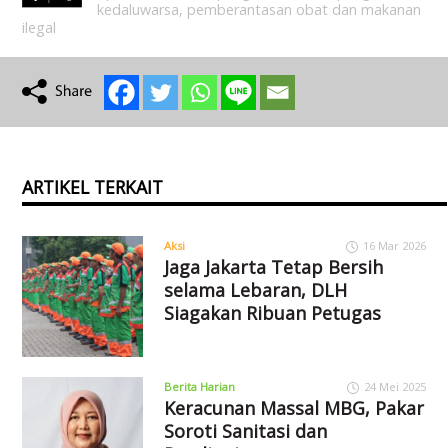
kedaluwarsa
,
pemberantasan obat dan makanan
ilegal
ARTIKEL TERKAIT
Aksi
16 Mar 2026
Jaga Jakarta Tetap Bersih
selama Lebaran, DLH
Siagakan Ribuan Petugas
Berita Harian
24 Mei 2025
Keracunan Massal MBG, Pakar
Soroti Sanitasi dan