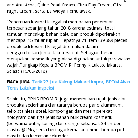
and Anti Acne, Quine Pearl Cream, Citra Day Cream, Citra
Night Cream, serta La Widya Temulawak.
“Penemuan kosmetik ilegal ini merupakan penemuan
terbesar sepanjang tahun 2018 karena estimasi total
temuan mencakup bahan baku dan produk diperkirakan
mencapai 15 miliar rupiah. Tepatnya 21 item (39.389 pieces)
produk jadi kosmetik ilegal ditemukan dalam
penggerebekan Jumat lalu tersebut. Sebagian besar
merupakan kosmetik yang biasa digunakan untuk perawatan
wajah,” ungkap Kepala BPOM RI Penny K Lukito, Jakarta,
Selasa (15/05/2018).
BACA JUGA:
Tarik 22 Juta Kaleng Makarel Impor, BPOM Akan
Terus Lakukan Inspeksi
Selain itu, PPNS BPOM RI juga menemukan tujuh jenis alat
produksi sederhana diantaranya berupa panci aluminium,
teko stainless steel, kompor gas dan mesin perekat
hologram dan tiga jenis bahan bulk cream kosmetik
(berwarna putih, kuning dan orange sebanyak 34 ember
plastik @25kg serta berbagai kemasan primer berupa pot
plastik dan kemasan sekunder.