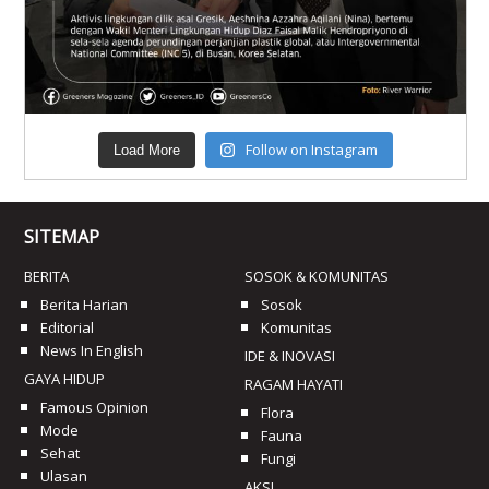
Follow on Instagram
Load More
SITEMAP
BERITA
SOSOK & KOMUNITAS
Berita Harian
Sosok
Editorial
Komunitas
News In English
IDE & INOVASI
GAYA HIDUP
RAGAM HAYATI
Famous Opinion
Flora
Mode
Fauna
Sehat
Fungi
Ulasan
AKSI