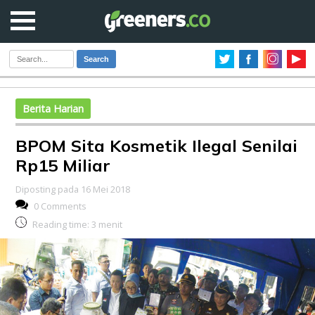
Search
Berita Harian
BPOM Sita Kosmetik Ilegal Senilai
Rp15 Miliar
Diposting pada 16 Mei 2018
0 Comments
Reading time:
3
menit