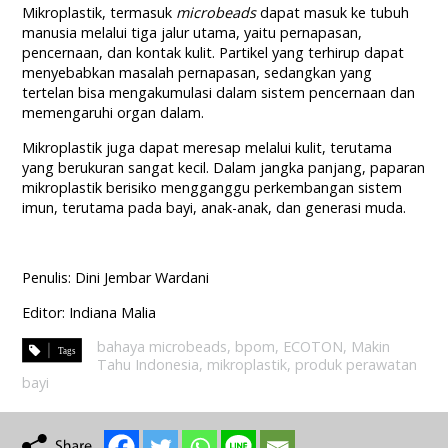
Mikroplastik, termasuk
microbeads
dapat masuk ke tubuh
manusia melalui tiga jalur utama, yaitu pernapasan,
pencernaan, dan kontak kulit. Partikel yang terhirup dapat
menyebabkan masalah pernapasan, sedangkan yang
tertelan bisa mengakumulasi dalam sistem pencernaan dan
memengaruhi organ dalam.
Mikroplastik juga dapat meresap melalui kulit, terutama
yang berukuran sangat kecil. Dalam jangka panjang, paparan
mikroplastik berisiko mengganggu perkembangan sistem
imun, terutama pada bayi, anak-anak, dan generasi muda.
Penulis: Dini Jembar Wardani
Editor: Indiana Malia
bahaya microbeads
,
bpom
,
ECOTON
,
Makin
Tahu Indonesia
,
mikroplastik
,
produk perawatan
bayi