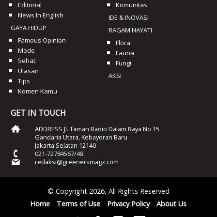
Editorial
Komunitas
News In English
IDE & INOVASI
GAYA HIDUP
RAGAM HAYATI
Famous Opinion
Flora
Mode
Fauna
Sehat
Fungi
Ulasan
AKSI
Tips
Komen Kamu
GET IN TOUCH
ADDRESS Jl. Taman Radio Dalam Raya No 15
Gandaria Utara, Kebayoran Baru
Jakarta Selatan 12140
021-72784567/48
redaksi@greenersmagz.com
© Copyright 2026, All Rights Reserved
Home
Terms of Use
Privacy Policy
About Us