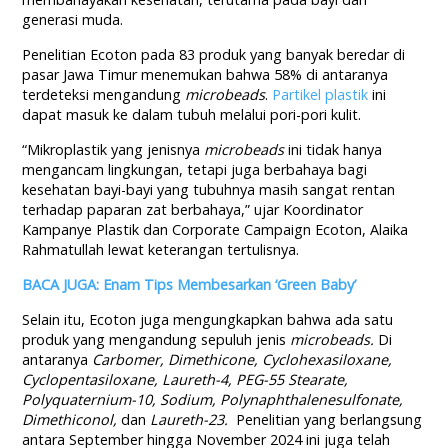
generasi muda.
Penelitian Ecoton pada 83 produk yang banyak beredar di
pasar Jawa Timur menemukan bahwa 58% di antaranya
terdeteksi mengandung
microbeads
.
Partikel plastik
ini
dapat masuk ke dalam tubuh melalui pori-pori kulit.
“Mikroplastik yang jenisnya
microbeads
ini tidak hanya
mengancam lingkungan, tetapi juga berbahaya bagi
kesehatan bayi-bayi yang tubuhnya masih sangat rentan
terhadap paparan zat berbahaya,” ujar Koordinator
Kampanye Plastik dan Corporate Campaign Ecoton, Alaika
Rahmatullah lewat keterangan tertulisnya.
BACA JUGA: Enam Tips Membesarkan ‘Green Baby’
Selain itu, Ecoton juga mengungkapkan bahwa ada satu
produk yang mengandung sepuluh jenis
microbeads.
Di
antaranya
Carbomer, Dimethicone, Cyclohexasiloxane,
Cyclopentasiloxane, Laureth-4, PEG-55 Stearate,
Polyquaternium-10, Sodium, Polynaphthalenesulfonate,
Dimethiconol,
dan
Laureth-23.
Penelitian yang berlangsung
antara September hingga November 2024 ini juga telah