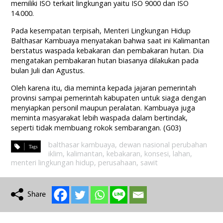
memiliki ISO terkait lingkungan yaitu ISO 9000 dan ISO
14.000.
Pada kesempatan terpisah, Menteri Lingkungan Hidup
Balthasar Kambuaya menyatakan bahwa saat ini Kalimantan
berstatus waspada kebakaran dan pembakaran hutan. Dia
mengatakan pembakaran hutan biasanya dilakukan pada
bulan Juli dan Agustus.
Oleh karena itu, dia meminta kepada jajaran pemerintah
provinsi sampai pemerintah kabupaten untuk siaga dengan
menyiapkan personil maupun peralatan. Kambuaya juga
meminta masyarakat lebih waspada dalam bertindak,
seperti tidak membuang rokok sembarangan. (G03)
balthasar kambuaya
,
dewan nasional perubahan
iklim
,
kalimantan
,
kebakaran
,
konsesi
,
lahan
,
menteri lingkungan hidup
,
perusahaan
,
sawit