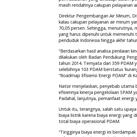
masih rendahnya cakupan pelayanan a
Direktur Pengembangan Air Minum, Di
kalau cakupan pelayanan air minum y
70,05 persen. Sehingga, menurutnya, m
yang harus dipenuhi untuk memenuhi t
penduduk Indonesia hingga akhir tah
“Berdasarkan hasil analisa penilaian 
dilakukan oleh Badan Pendukung Pen
tahun 2014. Ternyata dari 359 PDAM y
selebihnya 103 PDAM berstatus ‘kurang 
“Roadmap Efisiensi Energi PDAM” di Ka
Natsir menjelaskan, penyebab utama b
efisiennya kinerja pengelolaan SPAM 
Padahal, lanjutnya, pemanfaat energi y
Untuk itu, terangnya, salah satu upay
biaya listrik karena biaya energi yan
total biaya operasional PDAM.
“Tingginya biaya energi ini berdampak