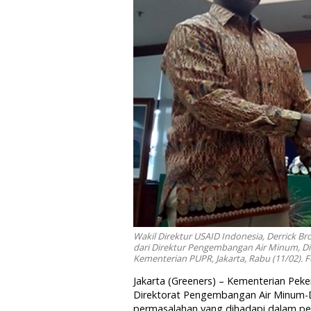
Wakil Direktur USAID Indonesia, Derrick 
dari Direktur Pengembangan Air Minum, Di
Kementerian PUPR, Jakarta, Rabu (11/02). 
Jakarta (Greeners) – Kementerian Pe
Direktorat Pengembangan Air Minum-D
permasalahan yang dihadapi dalam peny