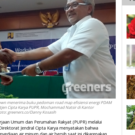
Brown menerima buku pedoman road map efisiensi energi PDAM
tjen Cipta Karya PUPR, Mochammad Natsir di Kantor
Foto: greeners.co/Danny Kosasih
kerjaan Umum dan Perumahan Rakyat (PUPR) melalui
irektorat Jendral Cipta Karya menyatakan bahwa
ediaan air minum dan air bersih saat ini dikarenakan