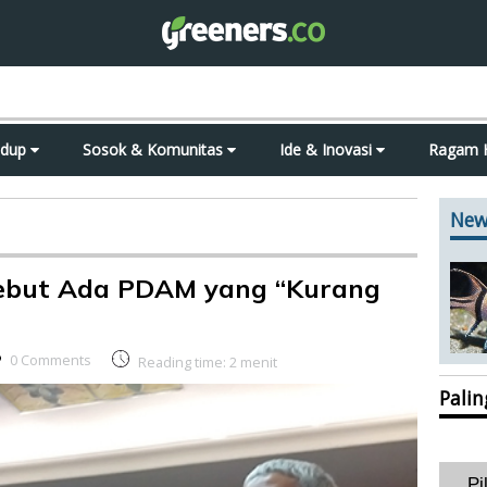
idup
Sosok & Komunitas
Ide & Inovasi
Ragam 
New
ebut Ada PDAM yang “Kurang
0 Comments
Reading time:
2
menit
Pali
Pi