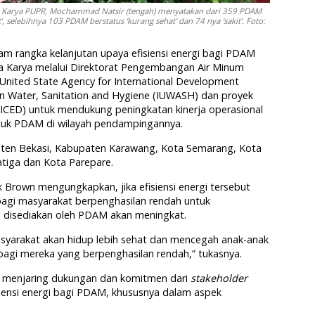
a Karya PUPR, Mochammad Natsir (tengah) menyatakan dari 359 PDAM
 selebihnya 103 PDAM berstatus ‘kurang sehat’ dan 74 nya ‘sakit’. Foto:
lam rangka kelanjutan upaya efisiensi energi bagi PDAM
pta Karya melalui Direktorat Pengembangan Air Minum
nited State Agency for International Development
an Water, Sanitation and Hygiene (IUWASH) dan proyek
ICED) untuk mendukung peningkatan kinerja operasional
untuk PDAM di wilayah pendampingannya.
ten Bekasi, Kabupaten Karawang, Kota Semarang, Kota
atiga dan Kota Parepare.
k Brown mengungkapkan, jika efisiensi energi tersebut
agi masyarakat berpenghasilan rendah untuk
 disediakan oleh PDAM akan meningkat.
masyarakat akan hidup lebih sehat dan mencegah anak-anak
a bagi mereka yang berpenghasilan rendah,” tukasnya.
 menjaring dukungan dan komitmen dari
stakeholder
siensi energi bagi PDAM, khususnya dalam aspek