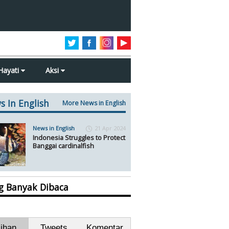
Hayati
Aksi
s In English
More News in English
News in English
21 Apr 2024
Indonesia Struggles to Protect
Banggai cardinalfish
ng Banyak Dibaca
lihan
Tweets
Komentar