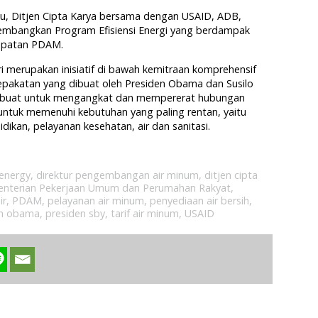
alu, Ditjen Cipta Karya bersama dengan USAID, ADB,
embangkan Program Efisiensi Energi yang berdampak
apatan PDAM.
merupakan inisiatif di bawah kemitraan komprehensif
epakatan yang dibuat oleh Presiden Obama dan Susilo
ibuat untuk mengangkat dan mempererat hubungan
 untuk memenuhi kebutuhan yang paling rentan, yaitu
dikan, pelayanan kesehatan, air dan sanitasi.
 energy
,
direktur pengembangan air minum
,
ditjen cipta
nterian Pekerjaan Umum dan Perumahan Rakyat
,
ir
,
PDAM
,
pelayanan air minum
,
penyediaan air bersih
,
en obama
,
presiden sby
,
tarif air minum
,
USAID