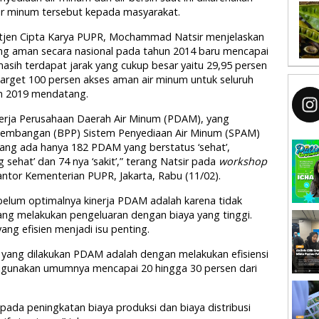
ir minum tersebut kepada masyarakat.
tjen Cipta Karya PUPR, Mochammad Natsir menjelaskan
ang aman secara nasional pada tahun 2014 baru mencapai
asih terdapat jarak yang cukup besar yaitu 29,95 persen
arget 100 persen akses aman air minum untuk seluruh
un 2019 mendatang.
kinerja Perusahaan Daerah Air Minum (PDAM), yang
gembangan (BPP) Sistem Penyediaan Air Minum (SPAM)
ang ada hanya 182 PDAM yang berstatus ‘sehat’,
sehat’ dan 74 nya ‘sakit’,” terang Natsir pada
workshop
ntor Kementerian PUPR, Jakarta, Rabu (11/02).
elum optimalnya kinerja PDAM adalah karena tidak
yang melakukan pengeluaran dengan biaya yang tinggi.
ang efisien menjadi isu penting.
a yang dilakukan PDAM adalah dengan melakukan efisiensi
g digunakan umumnya mencapai 20 hingga 30 persen dari
 pada peningkatan biaya produksi dan biaya distribusi