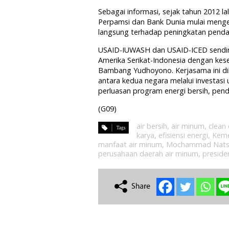
Sebagai informasi, sejak tahun 2012 l
Perpamsi dan Bank Dunia mulai meng
langsung terhadap peningkatan pend
USAID-IUWASH dan USAID-ICED sendiri 
Amerika Serikat-Indonesia dengan kes
Bambang Yudhoyono. Kerjasama ini d
antara kedua negara melalui investasi
perluasan program energi bersih, pendi
(G09)
air bersih
,
air minum
,
clean
karya
,
efisiensi energi
,
Keme
manfaat air minum
,
Mochammad Nats
perusahaan daerah air minum
,
presid