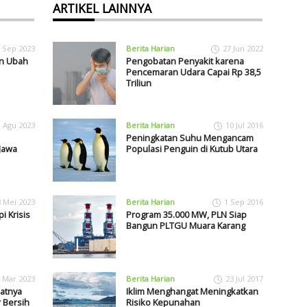
ARTIKEL LAINNYA
 Sep 2023
Berita Harian
27 Jun 2022
an Ubah
Pengobatan Penyakit karena
Pencemaran Udara Capai Rp 38,5
Triliun
1 Agu 2023
Berita Harian
10 Jul 2016
Peningkatan Suhu Mengancam
 Jawa
Populasi Penguin di Kutub Utara
8 Mei 2023
Berita Harian
1 Sep 2016
i Krisis
Program 35.000 MW, PLN Siap
Bangun PLTGU Muara Karang
 Mar 2023
Berita Harian
23 Jul 2017
aatnya
Iklim Menghangat Meningkatkan
r Bersih
Risiko Kepunahan