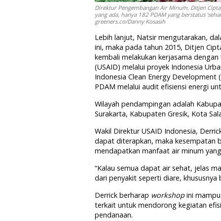
Direktur Pengembangan Air Minum, Ditjen Cipt
yang ada, hanya 182 PDAM yang berstatus ‘sehat’,
greeners.co/Danny Kosasih
Lebih lanjut, Natsir mengutarakan, da
ini, maka pada tahun 2015, Ditjen Ci
kembali melakukan kerjasama dengan U
(USAID) melalui proyek Indonesia Urb
Indonesia Clean Energy Development (
PDAM melalui audit efisiensi energi 
Wilayah pendampingan adalah Kabupa
Surakarta, Kabupaten Gresik, Kota Sal
Wakil Direktur USAID Indonesia, Derric
dapat diterapkan, maka kesempatan b
mendapatkan manfaat air minum yang
“Kalau semua dapat air sehat, jelas 
dari penyakit seperti diare, khususny
Derrick berharap
workshop
ini mampu
terkait untuk mendorong kegiatan efi
pendanaan.