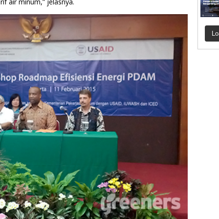
if air minum,” jelasnya.
Lo