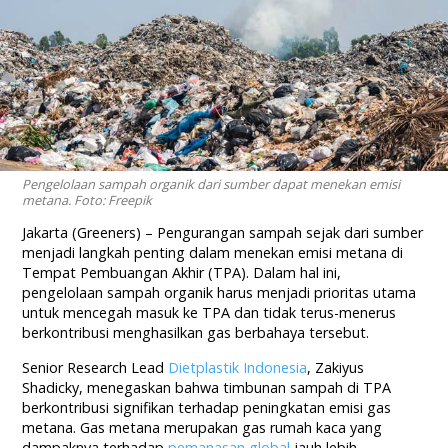
Pengelolaan sampah organik dari sumber dapat menekan emisi
metana. Foto: Freepik
Jakarta (Greeners) – Pengurangan sampah sejak dari sumber
menjadi langkah penting dalam menekan emisi metana di
Tempat Pembuangan Akhir (TPA). Dalam hal ini,
pengelolaan sampah organik harus menjadi prioritas utama
untuk mencegah masuk ke TPA dan tidak terus-menerus
berkontribusi menghasilkan gas berbahaya tersebut.
Senior Research Lead
Dietplastik Indonesia
, Zakiyus
Shadicky, menegaskan bahwa timbunan sampah di TPA
berkontribusi signifikan terhadap peningkatan emisi gas
metana. Gas metana merupakan gas rumah kaca yang
dampaknya terhadap
pemanasan global
jauh lebih