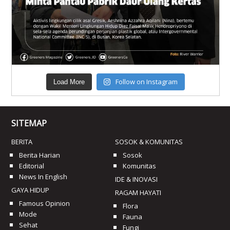
Follow on Instagram
Load More
SITEMAP
BERITA
SOSOK & KOMUNITAS
Berita Harian
Sosok
Editorial
Komunitas
News In English
IDE & INOVASI
GAYA HIDUP
RAGAM HAYATI
Famous Opinion
Flora
Mode
Fauna
Sehat
Fungi