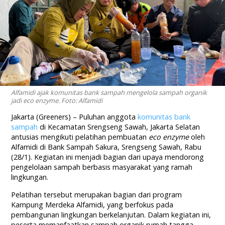
Alfamidi ajak komunitas bank sampah mengelola sampah organik
jadi eco enzyme. Foto: Alfamidi
Jakarta (Greeners) – Puluhan anggota
komunitas bank
sampah
di Kecamatan Srengseng Sawah, Jakarta Selatan
antusias mengikuti pelatihan pembuatan
eco enzyme
oleh
Alfamidi di Bank Sampah Sakura, Srengseng Sawah, Rabu
(28/1). Kegiatan ini menjadi bagian dari upaya mendorong
pengelolaan sampah berbasis masyarakat yang ramah
lingkungan.
Pelatihan tersebut merupakan bagian dari program
Kampung Merdeka Alfamidi, yang berfokus pada
pembangunan lingkungan berkelanjutan. Dalam kegiatan ini,
peserta memanfaatkan sampah organik rumah tangga.