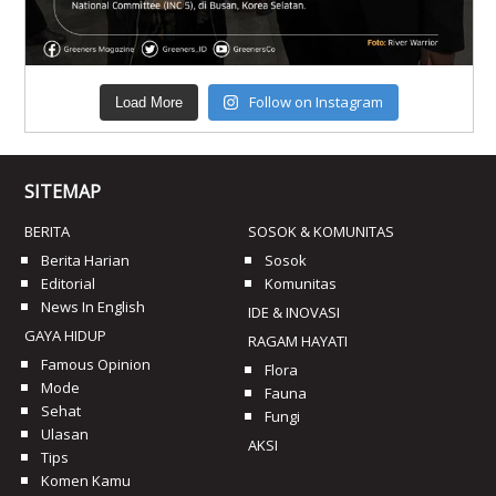
Follow on Instagram
Load More
SITEMAP
BERITA
SOSOK & KOMUNITAS
Berita Harian
Sosok
Editorial
Komunitas
News In English
IDE & INOVASI
GAYA HIDUP
RAGAM HAYATI
Famous Opinion
Flora
Mode
Fauna
Sehat
Fungi
Ulasan
AKSI
Tips
Komen Kamu