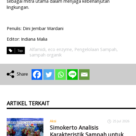
sebagai mitra utama dalam menjaga keberlanjutan
lingkungan.
Penulis: Dini Jembar Wardani
Editor: Indiana Malia
Alfamidi
,
eco enzyme
,
Pengelolaan Sampah
,
sampah organik
ARTIKEL TERKAIT
Aksi
25 Jul 2026
Simokerto Analisis
Karakteristik Sampah untuk