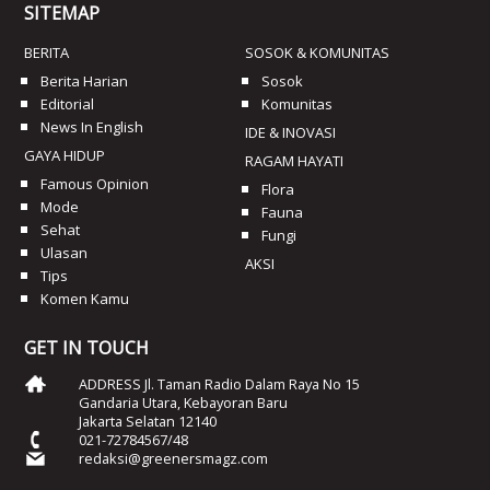
SITEMAP
BERITA
SOSOK & KOMUNITAS
Berita Harian
Sosok
Editorial
Komunitas
News In English
IDE & INOVASI
GAYA HIDUP
RAGAM HAYATI
Famous Opinion
Flora
Mode
Fauna
Sehat
Fungi
Ulasan
AKSI
Tips
Komen Kamu
GET IN TOUCH
ADDRESS Jl. Taman Radio Dalam Raya No 15
Gandaria Utara, Kebayoran Baru
Jakarta Selatan 12140
021-72784567/48
redaksi@greenersmagz.com