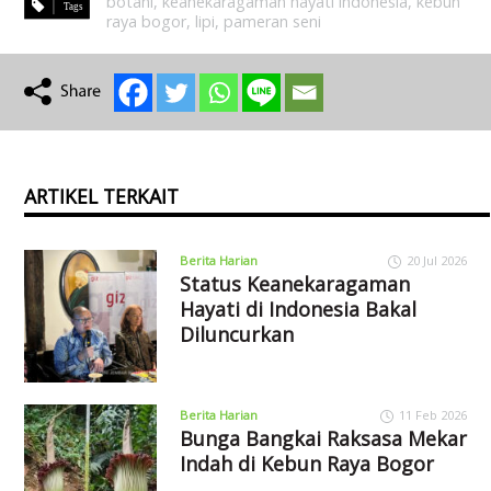
botani
,
keanekaragaman hayati indonesia
,
kebun
raya bogor
,
lipi
,
pameran seni
ARTIKEL TERKAIT
Berita Harian
20 Jul 2026
Status Keanekaragaman
Hayati di Indonesia Bakal
Diluncurkan
Berita Harian
11 Feb 2026
Bunga Bangkai Raksasa Mekar
Indah di Kebun Raya Bogor