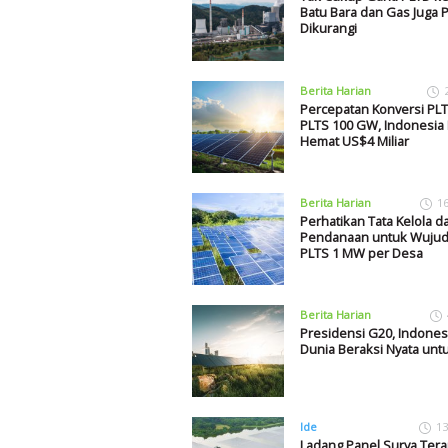
Batu Bara dan Gas Juga P
Dikurangi
Berita Harian
Percepatan Konversi PL
PLTS 100 GW, Indonesia 
Hemat US$4 Miliar
Berita Harian
1
Perhatikan Tata Kelola d
Pendanaan untuk Wuju
PLTS 1 MW per Desa
Berita Harian
Presidensi G20, Indones
Dunia Beraksi Nyata unt
Ide
13
Ladang Panel Surya Ter