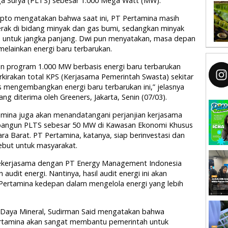
a Surya (PLTS) sebesar 1.000 Mega Watt (MW).
ipto mengatakan bahwa saat ini, PT Pertamina masih
rak di bidang minyak dan gas bumi, sedangkan minyak
n untuk jangka panjang. Dwi pun menyatakan, masa depan
elainkan energi baru terbarukan.
 program 1.000 MW berbasis energi baru terbarukan
rkirakan total KPS (Kerjasama Pemerintah Swasta) sekitar
s mengembangkan energi baru terbarukan ini,” jelasnya
ang diterima oleh Greeners, Jakarta, Senin (07/03).
tamina juga akan menandatangani perjanjian kerjasama
bangun PLTS sebesar 50 MW di Kawasan Ekonomi Khusus
ra Barat. PT Pertamina, katanya, siap berinvestasi dan
sebut untuk masyarakat.
 bekerjasama dengan PT Energy Management Indonesia
udit energi. Nantinya, hasil audit energi ini akan
Pertamina kedepan dalam mengelola energi yang lebih
er Daya Mineral, Sudirman Said mengatakan bahwa
ertamina akan sangat membantu pemerintah untuk