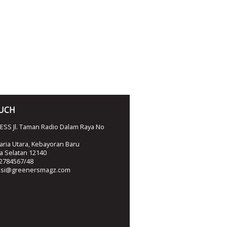
OUCH
SS Jl. Taman Radio Dalam Raya No
ria Utara, Kebayoran Baru
ta Selatan 12140
2784567/48
ksi@greenersmagz.com