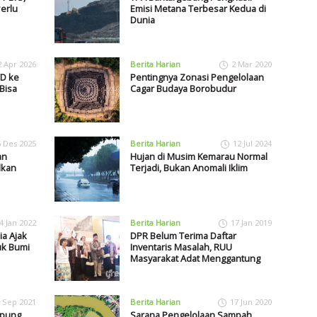
erlu
Emisi Metana Terbesar Kedua di
Dunia
2 Apr 2026
Berita Harian
2 Mar 2020
TD ke
Pentingnya Zonasi Pengelolaan
Bisa
Cagar Budaya Borobudur
6 Des 2025
Berita Harian
12 Jul 2024
an
Hujan di Musim Kemarau Normal
dkan
Terjadi, Bukan Anomali Iklim
4 Jan 2022
Berita Harian
17 Jan 2019
ia Ajak
DPR Belum Terima Daftar
uk Bumi
Inventaris Masalah, RUU
Masyarakat Adat Menggantung
 Sep 2021
Berita Harian
17 Jun 2020
apung,
Sarana Pengelolaan Sampah