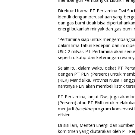
membangun Pembangkit Listrik Tenag
Direktur Utama PT Pertamina Dwi Suc
identik dengan perusahaan yang berge
dan gas bumi tidak bisa dipertahanka
energi bukanlah minyak dan gas bumi m
“Pertamina siap untuk mengembangkan
dalam lima tahun kedepan dan ini dipe
USD 2 milyar. PT Pertamina akan seriu
seperti dikutip dari keterangan resmi y
Selain itu, dalam waktu dekat PT Per
dengan PT PLN (Persero) untuk mem
(KEK) Mandalika, Provinsi Nusa Tengga
nantinya PLN akan membeli listrik ter
PT Pertamina, lanjut Dwi, juga akan
(Persero) atau PT EMI untuk melakukan a
menjadi
baseline
program konservasi 
efisien.
Di sisi lain, Menteri Energi dan Sumb
komitmen yang diutarakan oleh PT P