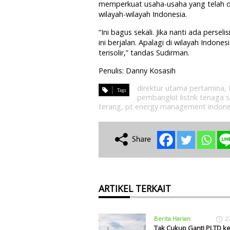
memperkuat usaha-usaha yang telah d
wilayah-wilayah Indonesia.
“Ini bagus sekali. Jika nanti ada perse
ini berjalan. Apalagi di wilayah Indones
terisolir,” tandas Sudirman.
Penulis: Danny Kosasih
direktur utama pertamina
,
pembangkit listrik tenaga 
terang
,
pt energy management indone
ARTIKEL TERKAIT
Berita Harian
2
Tak Cukup Ganti PLTD ke