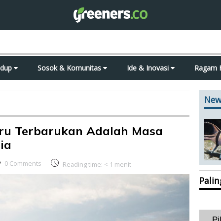
idup
Sosok & Komunitas
Ide & Inovasi
Ragam 
New
aru Terbarukan Adalah Masa
ia
0 Comments
Reading time:
< 1
menit
Pali
Pi