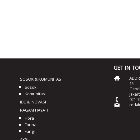
GET IN T
ADDRE
SOSOK & KOMUNITAS
15
Sosok
Ganda
Komunitas
Jakar
021-7
IDE & INOVASI
reda
RAGAM HAYATI
Flora
Fauna
Fungi
AKSI