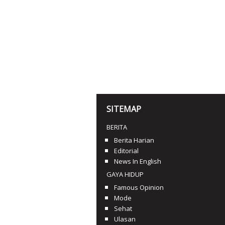
SITEMAP
BERITA
Berita Harian
Editorial
News In English
GAYA HIDUP
Famous Opinion
Mode
Sehat
Ulasan