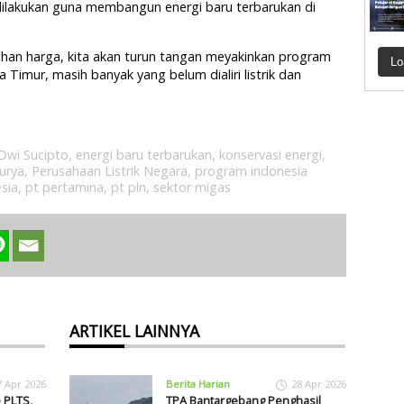
ilakukan guna membangun energi baru terbarukan di
lisihan harga, kita akan turun tangan meyakinkan program
Lo
ia Timur, masih banyak yang belum dialiri listrik dan
Dwi Sucipto
,
energi baru terbarukan
,
konservasi energi
,
surya
,
Perusahaan Listrik Negara
,
program indonesia
sia
,
pt pertamina
,
pt pln
,
sektor migas
ARTIKEL LAINNYA
7 Apr 2026
Berita Harian
28 Apr 2026
 PLTS,
TPA Bantargebang Penghasil