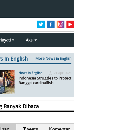
Hayati
Aksi
s In English
More News in English
News in English
21 Apr 2024
Indonesia Struggles to Protect
Banggai cardinalfish
ng Banyak Dibaca
lihan
Tweets
Komentar