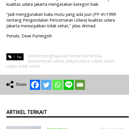
kualitas udara Jakarta mengatakan kategori baik.
“Jadi menggunakan baku mutu yang ada pun (PP 41/1999
tentang Pengendalian Pencemaran Udara) kualitas udara
Jakarta menunjukkan tidak sehat,” jelas Ahmad.
Penulis: Dewi Purningsih
komite penghapusan bensin bertimbal
,
pencemaran udara
,
polusi udara
,
udara sehat
,
udara tidak sehat
ARTIKEL TERKAIT
Berita Harian
18 Jun 2026