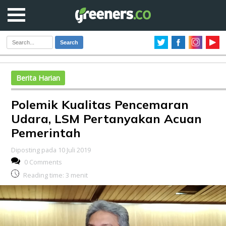
Search
Berita Harian
Polemik Kualitas Pencemaran
Udara, LSM Pertanyakan Acuan
Pemerintah
Diposting pada 10 Juli 2019
0 Comments
Reading time:
3
menit