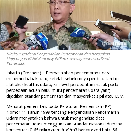
Direktur Jenderal Pengendalian Pencemaran dan Kerusakan
Lingkungan KLHK Karliansyah/Foto: www.greeners.co/Dewi
Purningsih
Jakarta (Greeners) – Permasalahan pencemaran udara
menemui babak baru, setelah sebelumnya perdebatan tipe
alat ukur kualitas udara, kini level perdebatan masuk pada
perbedaan acuan baku mutu pencemaran udara yang
dijadikan standar pemerintah dan masyarakat sipil atau LSM.
Menurut pemerintah, pada Peraturan Pemerintah (PP)
Nomor 41 Tahun 1999 tentang Pengendalian Pencemaran
Udara menyatakan bahwa untuk menganalisa data
pencemaran udara menggunakan Standar Nasional di mana
konsentrasi 0-65 mikrogram (µg)/m3 berkategori baik, 66-