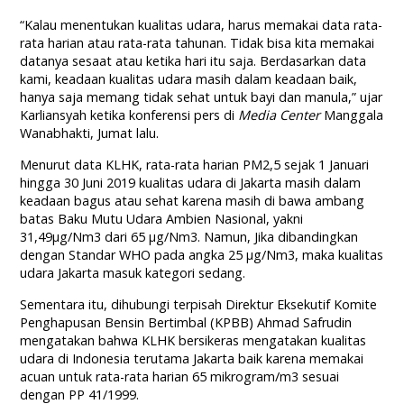
“Kalau menentukan kualitas udara, harus memakai data rata-
rata harian atau rata-rata tahunan. Tidak bisa kita memakai
datanya sesaat atau ketika hari itu saja. Berdasarkan data
kami, keadaan kualitas udara masih dalam keadaan baik,
hanya saja memang tidak sehat untuk bayi dan manula,” ujar
Karliansyah ketika konferensi pers di
Media Center
Manggala
Wanabhakti, Jumat lalu.
Menurut data KLHK, rata-rata harian PM2,5 sejak 1 Januari
hingga 30 Juni 2019 kualitas udara di Jakarta masih dalam
keadaan bagus atau sehat karena masih di bawa ambang
batas Baku Mutu Udara Ambien Nasional, yakni
31,49µg/Nm3 dari 65 µg/Nm3. Namun, Jika dibandingkan
dengan Standar WHO pada angka 25 µg/Nm3, maka kualitas
udara Jakarta masuk kategori sedang.
Sementara itu, dihubungi terpisah Direktur Eksekutif Komite
Penghapusan Bensin Bertimbal (KPBB) Ahmad Safrudin
mengatakan bahwa KLHK bersikeras mengatakan kualitas
udara di Indonesia terutama Jakarta baik karena memakai
acuan untuk rata-rata harian 65 mikrogram/m3 sesuai
dengan PP 41/1999.