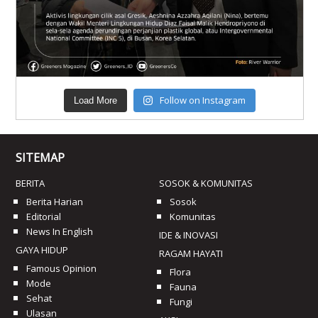
Follow on Instagram
Load More
SITEMAP
BERITA
SOSOK & KOMUNITAS
Berita Harian
Sosok
Editorial
Komunitas
News In English
IDE & INOVASI
GAYA HIDUP
RAGAM HAYATI
Famous Opinion
Flora
Mode
Fauna
Sehat
Fungi
Ulasan