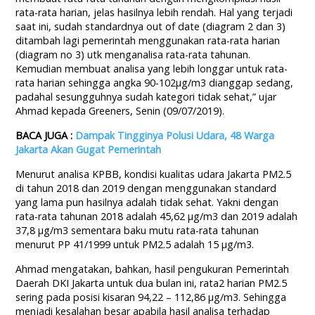
rata-rata harian, jelas hasilnya lebih rendah. Hal yang terjadi
saat ini, sudah standardnya out of date (diagram 2 dan 3)
ditambah lagi pemerintah menggunakan rata-rata harian
(diagram no 3) utk menganalisa rata-rata tahunan.
Kemudian membuat analisa yang lebih longgar untuk rata-
rata harian sehingga angka 90-102µg/m3 dianggap sedang,
padahal sesungguhnya sudah kategori tidak sehat,” ujar
Ahmad kepada Greeners, Senin (09/07/2019).
BACA JUGA :
Dampak Tingginya Polusi Udara, 48 Warga
Jakarta Akan Gugat Pemerintah
Menurut analisa KPBB, kondisi kualitas udara Jakarta PM2.5
di tahun 2018 dan 2019 dengan menggunakan standard
yang lama pun hasilnya adalah tidak sehat. Yakni dengan
rata-rata tahunan 2018 adalah 45,62 µg/m3 dan 2019 adalah
37,8 µg/m3 sementara baku mutu rata-rata tahunan
menurut PP 41/1999 untuk PM2.5 adalah 15 µg/m3.
Ahmad mengatakan, bahkan, hasil pengukuran Pemerintah
Daerah DKI Jakarta untuk dua bulan ini, rata2 harian PM2.5
sering pada posisi kisaran 94,22 – 112,86 µg/m3. Sehingga
menjadi kesalahan besar apabila hasil analisa terhadap