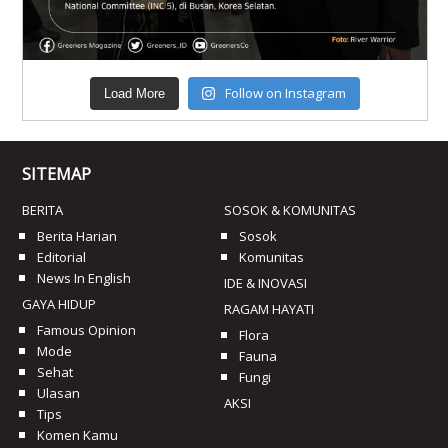
Follow on Instagram
Load More
SITEMAP
BERITA
SOSOK & KOMUNITAS
Berita Harian
Sosok
Editorial
Komunitas
News In English
IDE & INOVASI
GAYA HIDUP
RAGAM HAYATI
Famous Opinion
Flora
Mode
Fauna
Sehat
Fungi
Ulasan
AKSI
Tips
Komen Kamu