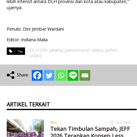
lebih intensif antara DLH provinsi dan kota atau kabupaten,”
ujarnya.
Penulis: Dini Jembar Wardani
Editor: Indiana Malia
DLH DKI Jakarta
,
pencemaran udara
,
polusi
udara
ARTIKEL TERKAIT
Aksi
2 Jul 2026
Tekan Timbulan Sampah, JEFF
2026 Terapkan Konsep Less