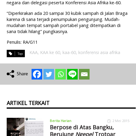
negara dan delegasi peserta Konferensi Asia Afrika ke-60.
“Diperkirakan ada 20 sampai 30 kubik sampah di Jalan Braga
karena di sana terjadi penumpukan pengunjung. Mudah-
mudahan tempat sampah portabel yang ditempatkan di
sana tidak hilang” pungkasnya.
Penulis: RA/G11
KAA
,
KAA ke 60
,
kaa-60
,
konferensi asia afrika
ARTIKEL TERKAIT
Berita Harian
2 Mei 2015
Berpose di Atas Bangku,
Berujung
Ngepel
Trotoar