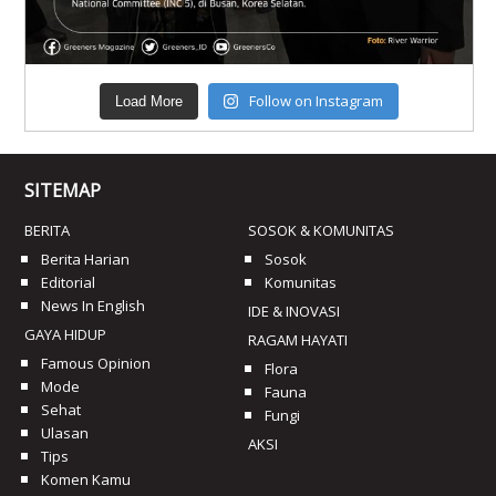
Follow on Instagram
Load More
SITEMAP
BERITA
SOSOK & KOMUNITAS
Berita Harian
Sosok
Editorial
Komunitas
News In English
IDE & INOVASI
GAYA HIDUP
RAGAM HAYATI
Famous Opinion
Flora
Mode
Fauna
Sehat
Fungi
Ulasan
AKSI
Tips
Komen Kamu