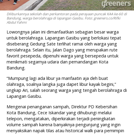
Diliburkannya sekolah dan perkantoran pada perayaan puncak KAA ke-60 di
Bandung, warga berolahraga di lapangan Gasibu. Foto: greeners.co/Rifki
Abdul Fahmi
Lowongnya jalan ini dimanfaatkan sebagian besar warga
untuk berolahraga. Lapangan Gasibu yang berlokasi tepat
diseberang Gedung Sate terlihat ramai oleh warga yang
berolahraga. Selain itu, Jalan Dago yang merupakan rute
favorit pesepeda, dipenuhi warga yang bersepeda untuk
menikmati segarnya udara dan pemandangan Kota
Bandung.
“Mumpung lagi ada libur ya manfaatin aja deh buat
olahraga, soalnya langka juga dapet libur kayak begini,”
ungkap Ari, salah seorang warga yang tengah berolahraga di
Lapangan Gasibu.
Mengenai penanganan sampah, Direktur PD Kebersihan
Kota Bandung, Cece Iskandar yang dihubungi melalui
telepon, mengatakan, diperkirakan terjadi peningkatan
volume sampah karena banyaknya pengunjung yang ingin
menyaksikan napak tilas atau historical walk para pemimpin