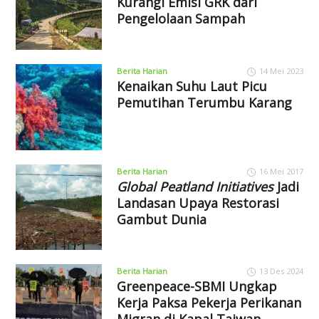
Kurangi Emisi GRK dari
Pengelolaan Sampah
Berita Harian
14 Mei 2023
Kenaikan Suhu Laut Picu
Pemutihan Terumbu Karang
Berita Harian
16 Mei 2017
Global Peatland Initiatives
Jadi
Landasan Upaya Restorasi
Gambut Dunia
Berita Harian
13 Des 2024
Greenpeace-SBMI Ungkap
Kerja Paksa Pekerja Perikanan