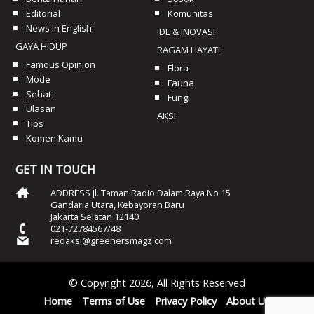
Editorial
Komunitas
News In English
IDE & INOVASI
GAYA HIDUP
RAGAM HAYATI
Famous Opinion
Flora
Mode
Fauna
Sehat
Fungi
Ulasan
AKSI
Tips
Komen Kamu
GET IN TOUCH
ADDRESS Jl. Taman Radio Dalam Raya No 15
Gandaria Utara, Kebayoran Baru
Jakarta Selatan 12140
021-72784567/48
redaksi@greenersmagz.com
© Copyright 2026, All Rights Reserved
Home
Terms of Use
Privacy Policy
About Us