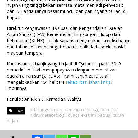
hujan yang tinggi bukan semata-mata menjadi penyebab
banjir. Tanda tanya besar muncul dari banjir yang terjadi di
Papua.
Direktur Pengawasan, Evaluasi dan Pengendalian Daerah
Aliran Sungai (DAS) Kementerian Lingkungan Hidup dan
Kehutanan (KLHK) Totok Saparis menyatakan, kondisi banjir
dari tahun ke tahun sangat dinamis baik dari aspek spasial
maupun temporal.
Khusus untuk banjir yang terjadi di Cycloops, pada 2019
pemerintah telah mengupayakan dengan memastikan
daerah aliran sungai (DAS). “Kami tahun 2019 telah
mengalokasikan 151 hektare
rehabilitasi lahan kritis
,”
imbuhnya.
Penulis : Ari Rikin & Ramadani Wahyu
alih fungsi lahan
,
bencana ekologi
,
bencana
hidrometeorologi
,
cuaca ekstrim papua
,
curah
hujan