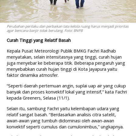
Perubahan perilaku dan perbaikan tata kelola ruang harus menjadi prioritas
agar bencana banjir tidak berulang. Foto: BNPB
Curah Tinggi yang Relatif Basah
Kepala Pusat Meteorologi Publik BMKG Fachri Radhab
menyatakan, selain intensitasnya yang tinggi, curah hujan
juga menyebar ke beberapa titik. Beberapa pengaruh yang
menyebabkan curah hujan tinggi di Kota Jayapura yaitu
faktor dinamika atmosfer.
“Seperti daerah pertemuan angin, suplai uap air yang cukup
banyak dan proses konvektif lokal yang intensif,” kata Fachri
kepada Greeners, Selasa (11/1).
Selain itu, sambung Fachri yaitu kelembapan udara yang
relatif sangat basah. “Berdasarkan analisis citra satelit,
awan-awan yang tumbuh didominasi oleh awan-awan
konvektif seperti cumulus dan cumulonimbus,” ungkapnya.