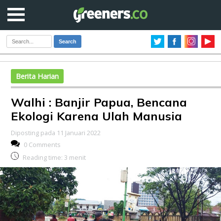
Search
Berita Harian
Walhi : Banjir Papua, Bencana
Ekologi Karena Ulah Manusia
Diposting pada 11 Januari 2022
0 Comments
Reading time:
3
menit