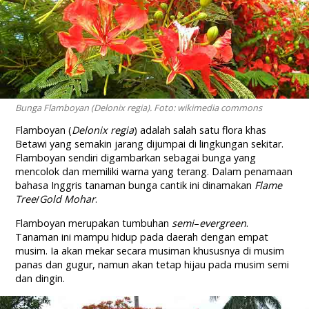
Bunga Flamboyan (Delonix regia). Foto: wikimedia commons
Flamboyan (
Delonix regia
) adalah salah satu flora khas
Betawi yang semakin jarang dijumpai di lingkungan sekitar.
Flamboyan sendiri digambarkan sebagai bunga yang
mencolok dan memiliki warna yang terang. Dalam penamaan
bahasa Inggris tanaman bunga cantik ini dinamakan
Flame
Tree
/
Gold Mohar
.
Flamboyan merupakan tumbuhan
semi
–
evergreen
.
Tanaman ini mampu hidup pada daerah dengan empat
musim. Ia akan mekar secara musiman khususnya di musim
panas dan gugur, namun akan tetap hijau pada musim semi
dan dingin.