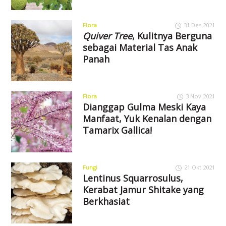
Flora
31 Des 2021
Quiver Tree
, Kulitnya Berguna
sebagai Material Tas Anak
Panah
Flora
3 Nov 2021
Dianggap Gulma Meski Kaya
Manfaat, Yuk Kenalan dengan
Tamarix Gallica!
Fungi
21 Okt 2021
Lentinus Squarrosulus,
Kerabat Jamur Shitake yang
Berkhasiat