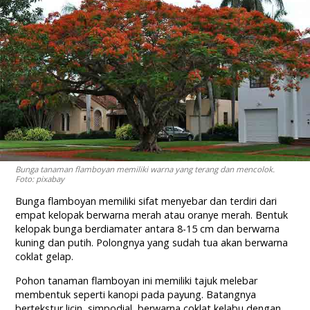
Bunga tanaman flamboyan memiliki warna yang terang dan mencolok.
Foto: pixabay
Bunga flamboyan memiliki sifat menyebar dan terdiri dari
empat kelopak berwarna merah atau oranye merah. Bentuk
kelopak bunga berdiamater antara 8-15 cm dan berwarna
kuning dan putih. Polongnya yang sudah tua akan berwarna
coklat gelap.
Pohon tanaman flamboyan ini memiliki tajuk melebar
membentuk seperti kanopi pada payung. Batangnya
bertekstur licin, simpodial, berwarna coklat kelabu dengan