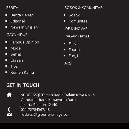
BERITA
SOSOK & KOMUNITAS
Berita Harian
Sosok
Editorial
Komunitas
News In English
IDE & INOVASI
GAYA HIDUP
RAGAM HAYATI
Famous Opinion
Flora
Mode
Fauna
Sehat
Fungi
Ulasan
AKSI
Tips
Komen Kamu
GET IN TOUCH
ADDRESS Jl. Taman Radio Dalam Raya No 15
Gandaria Utara, Kebayoran Baru
Jakarta Selatan 12140
021-72784567/48
redaksi@greenersmagz.com