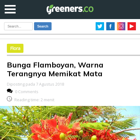
Search
Flora
Bunga Flamboyan, Warna
Terangnya Memikat Mata
Diposting pada 7 Agustus 2018
0 Comments
Reading time:
2
menit