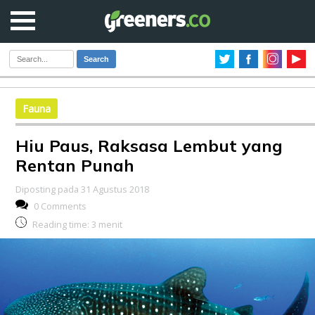
Search
Fauna
Hiu Paus, Raksasa Lembut yang
Rentan Punah
Diposting pada 31 Agustus 2018
0 Comments
Reading time:
3
menit