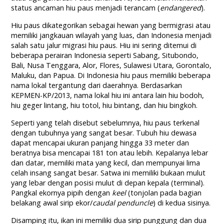
status ancaman hiu paus menjadi terancam (
endangered
).
Hiu paus dikategorikan sebagai hewan yang bermigrasi atau
memiliki jangkauan wilayah yang luas, dan Indonesia menjadi
salah satu jalur migrasi hiu paus. Hiu ini sering ditemui di
beberapa perairan Indonesia seperti Sabang, Situbondo,
Bali, Nusa Tenggara, Alor, Flores, Sulawesi Utara, Gorontalo,
Maluku, dan Papua. Di Indonesia hiu paus memiliki beberapa
nama lokal tergantung dari daerahnya. Berdasarkan
KEPMEN-KP/2013, nama lokal hiu ini antara lain hiu bodoh,
hiu geger lintang, hiu totol, hiu bintang, dan hiu bingkoh.
Seperti yang telah disebut sebelumnya, hiu paus terkenal
dengan tubuhnya yang sangat besar. Tubuh hiu dewasa
dapat mencapai ukuran panjang hingga 33 meter dan
beratnya bisa mencapai 181 ton atau lebih. Kepalanya lebar
dan datar, memiliki mata yang kecil, dan mempunyai lima
celah insang sangat besar. Satwa ini memiliki bukaan mulut
yang lebar dengan posisi mulut di depan kepala (terminal).
Pangkal ekornya pipih dengan
keel
(tonjolan pada bagian
belakang awal sirip ekor/
caudal penduncle
) di kedua sisinya.
Disamping itu, ikan ini memiliki dua sirip punggung dan dua