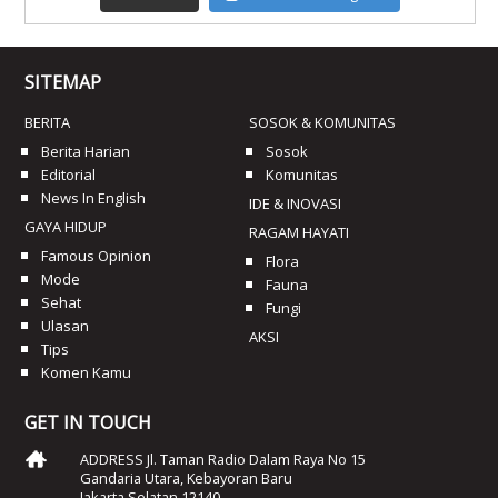
SITEMAP
BERITA
SOSOK & KOMUNITAS
Berita Harian
Sosok
Editorial
Komunitas
News In English
IDE & INOVASI
GAYA HIDUP
RAGAM HAYATI
Famous Opinion
Flora
Mode
Fauna
Sehat
Fungi
Ulasan
AKSI
Tips
Komen Kamu
GET IN TOUCH
ADDRESS Jl. Taman Radio Dalam Raya No 15
Gandaria Utara, Kebayoran Baru
Jakarta Selatan 12140