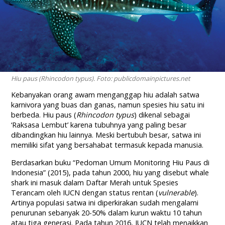
Hiu paus (Rhincodon typus). Foto: publicdomainpictures.net
Kebanyakan orang awam menganggap hiu adalah satwa
karnivora yang buas dan ganas, namun spesies hiu satu ini
berbeda. Hiu paus (
Rhincodon typus
) dikenal sebagai
‘Raksasa Lembut’ karena tubuhnya yang paling besar
dibandingkan hiu lainnya. Meski bertubuh besar, satwa ini
memiliki sifat yang bersahabat termasuk kepada manusia.
Berdasarkan buku “Pedoman Umum Monitoring Hiu Paus di
Indonesia” (2015), pada tahun 2000, hiu yang disebut whale
shark ini masuk dalam Daftar Merah untuk Spesies
Terancam oleh IUCN dengan status rentan (
vulnerable
).
Artinya populasi satwa ini diperkirakan sudah mengalami
penurunan sebanyak 20-50% dalam kurun waktu 10 tahun
atau tiga generasi. Pada tahun 2016, IUCN telah menaikkan