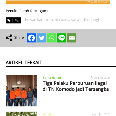
Penulis: Sarah R. Megumi
hewan karnivora
,
hiu paus
,
satwa dilindungi
ARTIKEL TERKAIT
Berita Harian
23 Des 2025
Tiga Pelaku Perburuan Ilegal
di TN Komodo Jadi Tersangka
Fauna
7 Jan 2025