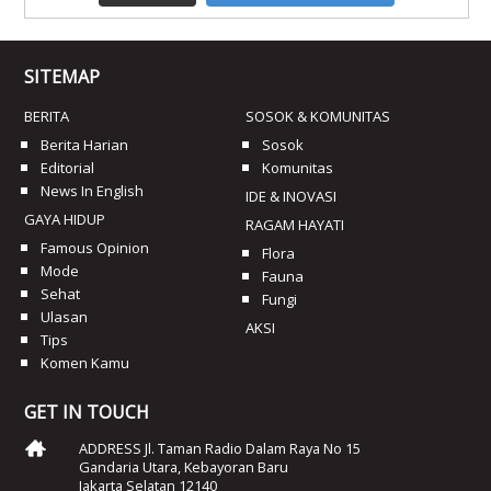
SITEMAP
BERITA
SOSOK & KOMUNITAS
Berita Harian
Sosok
Editorial
Komunitas
News In English
IDE & INOVASI
GAYA HIDUP
RAGAM HAYATI
Famous Opinion
Flora
Mode
Fauna
Sehat
Fungi
Ulasan
AKSI
Tips
Komen Kamu
GET IN TOUCH
ADDRESS Jl. Taman Radio Dalam Raya No 15
Gandaria Utara, Kebayoran Baru
Jakarta Selatan 12140