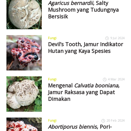
Agaricus bernardii
, Salty
Mushroom yang Tudungnya
Bersisik
Fungi
9 Jul 2024
Devil’s Tooth, Jamur Indikator
Hutan yang Kaya Spesies
Fungi
4 Mar 2024
Mengenal
Calvatia booniana
,
Jamur Raksasa yang Dapat
Dimakan
Fungi
20 Feb 2024
Abortiporus biennis
, Pori-