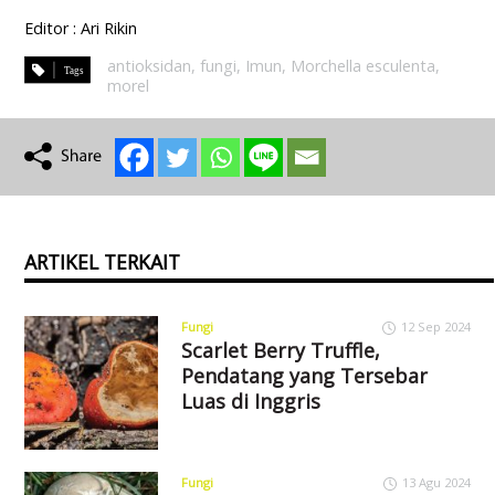
Editor : Ari Rikin
antioksidan
,
fungi
,
Imun
,
Morchella esculenta
,
morel
ARTIKEL TERKAIT
Fungi
12 Sep 2024
Scarlet Berry Truffle,
Pendatang yang Tersebar
Luas di Inggris
Fungi
13 Agu 2024