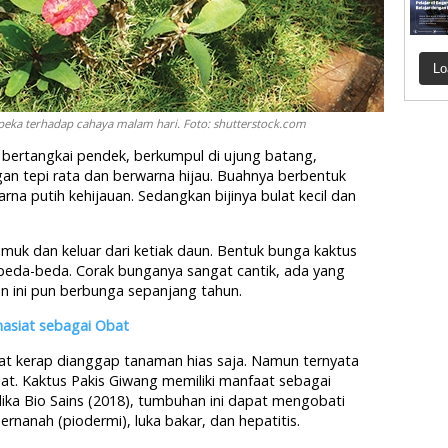
Lo
peka terhadap cahaya malam hari. Foto: shutterstock.com
ga bertangkai pendek, berkumpul di ujung batang,
an tepi rata dan berwarna hijau. Buahnya berbentuk
rna putih kehijauan. Sedangkan bijinya bulat kecil dan
uk dan keluar dari ketiak daun. Bentuk bunga kaktus
beda-beda. Corak bunganya sangat cantik, ada yang
n ini pun berbunga sepanjang tahun.
hasiat sebagai Obat
at kerap dianggap tanaman hias saja. Namun ternyata
bat. Kaktus Pakis Giwang memiliki manfaat sebagai
dika Bio Sains (2018), tumbuhan ini dapat mengobati
ernanah (piodermi), luka bakar, dan hepatitis.