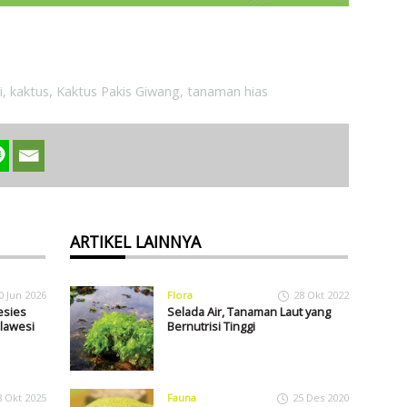
i
,
kaktus
,
Kaktus Pakis Giwang
,
tanaman hias
ARTIKEL LAINNYA
0 Jun 2026
Flora
28 Okt 2022
esies
Selada Air, Tanaman Laut yang
lawesi
Bernutrisi Tinggi
8 Okt 2025
Fauna
25 Des 2020