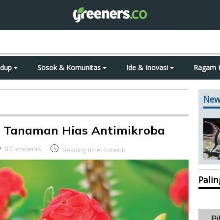
idup
Sosok & Komunitas
Ide & Inovasi
Ragam 
New
, Tanaman Hias Antimikroba
0 Comments
Reading time:
2
menit
Pali
Pi