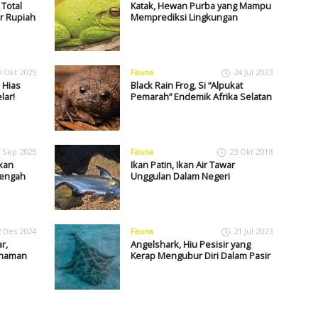
 Total
Katak, Hewan Purba yang Mampu
ar Rupiah
Memprediksi Lingkungan
9 Okt 2025
Fauna
24 Jul 2023
 Hias
Black Rain Frog, Si “Alpukat
lar!
Pemarah” Endemik Afrika Selatan
 Sep 2025
Fauna
23 Okt 2018
kan
Ikan Patin, Ikan Air Tawar
Tengah
Unggulan Dalam Negeri
2 Des 2024
Fauna
21 Jul 2023
r,
Angelshark, Hiu Pesisir yang
anaman
Kerap Mengubur Diri Dalam Pasir