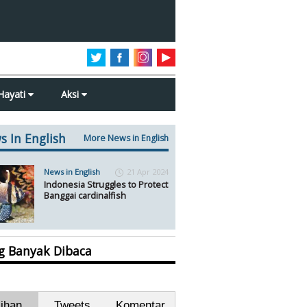
Hayati
Aksi
s In English
More News in English
News in English
21 Apr 2024
Indonesia Struggles to Protect
Banggai cardinalfish
ng Banyak Dibaca
lihan
Tweets
Komentar