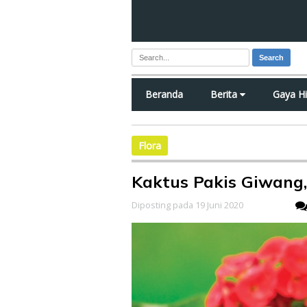
Search
Beranda
Berita
Gaya H
Flora
Kaktus Pakis Giwang
Diposting pada 19 Juni 2020