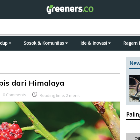
idup
Sosok & Komunitas
Ide & Inovasi
Ragam 
New
pis dari Himalaya
0 Comments
Reading time:
2
menit
Pali
Pi