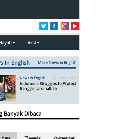
Hayati
Aksi
s In English
More News in English
News in English
21 Apr 2024
Indonesia Struggles to Protect
Banggai cardinalfish
ng Banyak Dibaca
lihan
Tweets
Komentar