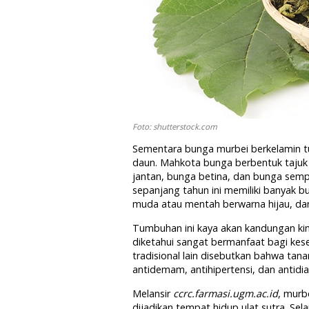
Foto: shutterstock.com
Sementara bunga murbei berkelamin tu
daun. Mahkota bunga berbentuk tajuk
jantan, bunga betina, dan bunga sem
sepanjang tahun ini memiliki banyak bu
muda atau mentah berwarna hijau, dan 
Tumbuhan ini kaya akan kandungan kimi
diketahui sangat bermanfaat bagi ke
tradisional lain disebutkan bahwa tanam
antidemam, antihipertensi, dan antidiab
Melansir
ccrc.farmasi.ugm.ac.id
, murb
dijadikan tempat hidup ulat sutra. Se