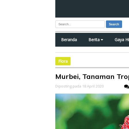
Search
Beranda
Berita
Gaya H
Flora
Murbei, Tanaman Tro
Diposting pada 18 April 2020