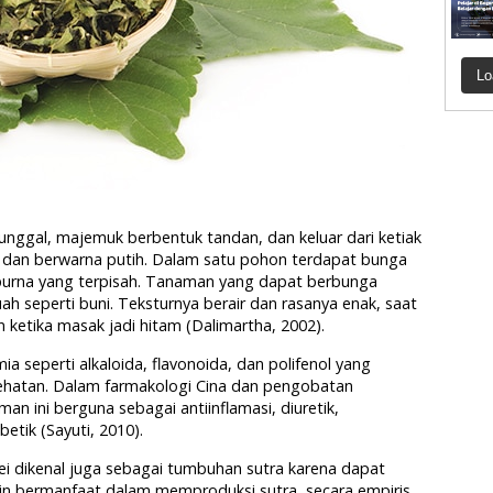
Lo
nggal, majemuk berbentuk tandan, dan keluar dari ketiak
 dan berwarna putih. Dalam satu pohon terdapat bunga
purna yang terpisah. Tanaman yang dapat berbunga
ah seperti buni. Teksturnya berair dan rasanya enak, saat
ketika masak jadi hitam (Dalimartha, 2002).
a seperti alkaloida, flavonoida, dan polifenol yang
sehatan. Dalam farmakologi Cina dan pengobatan
an ini berguna sebagai antiinflamasi, diuretik,
etik (Sayuti, 2010).
ei dikenal juga sebagai tumbuhan sutra karena dapat
lain bermanfaat dalam memproduksi sutra, secara empiris