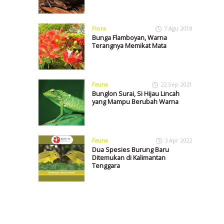
Flora
7 Agu 2018
Bunga Flamboyan, Warna
Terangnya Memikat Mata
Fauna
22 Sep 2021
Bunglon Surai, Si Hijau Lincah
yang Mampu Berubah Warna
Fauna
3 Apr 2022
Dua Spesies Burung Baru
Ditemukan di Kalimantan
Tenggara