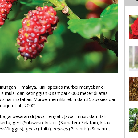
ungan Himalaya. Kini, spesies murbei menyebar di
s mulai dari ketinggian 0 sampai 4.000 meter di atas
inar matahari. Murbei memiliki lebih dari 35 spesies dan
rjo et al., 2000).
gai besaran di Jawa Tengah, Jawa Timur, dan Bali.
rtu, gert (Sulawesi), kitaoc (Sumatera Selatan), kitau
rri
(Inggris),
gelsa
(Italia),
murles
(Perancis) (Sunanto,