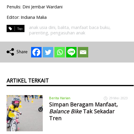
Penulis: Dini Jembar Wardani
Editor: Indiana Malia
anak usia dini
,
balita
,
manfaat baca buku
,
parenting
,
pengasuhan anak
ARTIKEL TERKAIT
Berita Harian
29 Mei 2023
Simpan Beragam Manfaat,
Balance Bike
Tak Sekadar
Tren