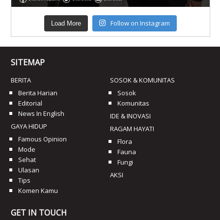
Follow on Instagram
Load More
SITEMAP
BERITA
SOSOK & KOMUNITAS
Berita Harian
Sosok
Editorial
Komunitas
News In English
IDE & INOVASI
GAYA HIDUP
RAGAM HAYATI
Famous Opinion
Flora
Mode
Fauna
Sehat
Fungi
Ulasan
AKSI
Tips
Komen Kamu
GET IN TOUCH