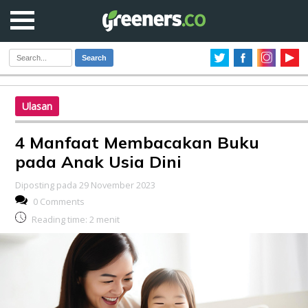
Search
Ulasan
4 Manfaat Membacakan Buku
pada Anak Usia Dini
Diposting pada 29 November 2023
0 Comments
Reading time:
2
menit