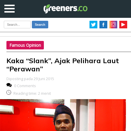
Search
Famous Opinion
Kaka “Slank”, Ajak Pelihara Laut
“Perawan”
Diposting pada 29 Juni 2015
0 Comments
Reading time:
2
menit