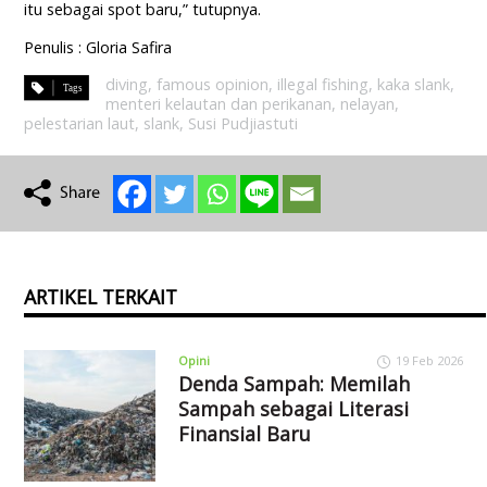
itu sebagai spot baru,” tutupnya.
Penulis : Gloria Safira
diving
,
famous opinion
,
illegal fishing
,
kaka slank
,
menteri kelautan dan perikanan
,
nelayan
,
pelestarian laut
,
slank
,
Susi Pudjiastuti
ARTIKEL TERKAIT
Opini
19 Feb 2026
Denda Sampah: Memilah
Sampah sebagai Literasi
Finansial Baru