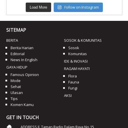
Follow on Instagram
Load More
SITEMAP
BERITA
SOSOK & KOMUNITAS
Berita Harian
Sosok
Editorial
Komunitas
News In English
IDE & INOVASI
GAYA HIDUP
RAGAM HAYATI
Famous Opinion
Flora
Mode
Fauna
Sehat
Fungi
Ulasan
AKSI
Tips
Komen Kamu
GET IN TOUCH
ADDRESS Jl. Taman Radio Dalam Raya No 15