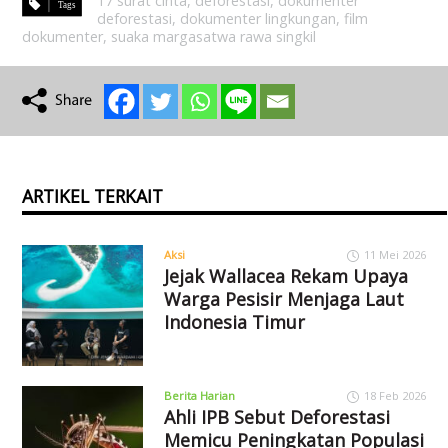
17 surat cinta
,
deforestasi
,
dokumenter
deforestasi
,
dokumenter lingkungan
,
film
dokumenter
,
suaka margasatwa rawa singkil
ARTIKEL TERKAIT
Aksi
11 Mei 2026
Jejak Wallacea Rekam Upaya
Warga Pesisir Menjaga Laut
Indonesia Timur
Berita Harian
18 Feb 2026
Ahli IPB Sebut Deforestasi
Memicu Peningkatan Populasi