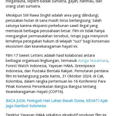
megafauna, seperti badak sumatra, gajah, harimau, dan
orang utan sumatra.
Meskipun SM Rawa Singkil adalah area yang dilindungi,
perusakan hutan di sana masih terus berlangsung. Salah
satunya karena ekspansi perkebunan sawit ilegal yang
memasok berbagai perusahaan besar. Film ini tidak hanya
mengangkat permasalahan tersebut, tetapi juga menyoroti
lemahnya penegakan hukum di wilayah “suci” bagi konservasi
ekosistem dan keanekaragaman hayati ini.
Film 17 Sweet Letters adalah hasil kolaborasi antara
berbagai organisasi lingkungan, termasuk
Auriga Nusantara
,
Forest Watch Indonesia, Yayasan HAkA, Greenpeace
Indonesia, dan Pustaka Bentala Rakyat. Pemutaran perdana
film ini berlangsung pada Kamis, 31 Oktober 2024, di Cali,
Kolombia, dalam rangka pertemuan ke-16 Konferensi Para
Pihak Konvensi Perserikatan Bangsa-Bangsa tentang
Keanekaragaman Hayati (COP16).
BACA JUGA: Peringati Hari Lahan Basah Dunia, KEHATI Ajak
Jaga Gambut Indonesia
Direktur Yayasan HAkA sekaligus eksekutif produser film ini,