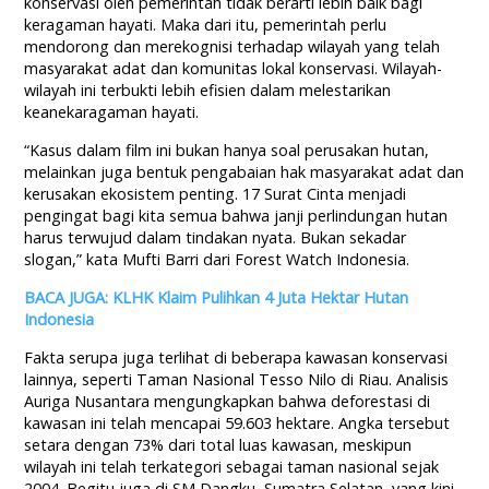
konservasi oleh pemerintah tidak berarti lebih baik bagi
keragaman hayati. Maka dari itu, pemerintah perlu
mendorong dan merekognisi terhadap wilayah yang telah
masyarakat adat dan komunitas lokal konservasi. Wilayah-
wilayah ini terbukti lebih efisien dalam melestarikan
keanekaragaman hayati.
“Kasus dalam film ini bukan hanya soal perusakan hutan,
melainkan juga bentuk pengabaian hak masyarakat adat dan
kerusakan ekosistem penting. 17 Surat Cinta menjadi
pengingat bagi kita semua bahwa janji perlindungan hutan
harus terwujud dalam tindakan nyata. Bukan sekadar
slogan,” kata Mufti Barri dari Forest Watch Indonesia.
BACA JUGA: KLHK Klaim Pulihkan 4 Juta Hektar Hutan
Indonesia
Fakta serupa juga terlihat di beberapa kawasan konservasi
lainnya, seperti Taman Nasional Tesso Nilo di Riau. Analisis
Auriga Nusantara mengungkapkan bahwa deforestasi di
kawasan ini telah mencapai 59.603 hektare. Angka tersebut
setara dengan 73% dari total luas kawasan, meskipun
wilayah ini telah terkategori sebagai taman nasional sejak
2004. Begitu juga di SM Dangku, Sumatra Selatan, yang kini