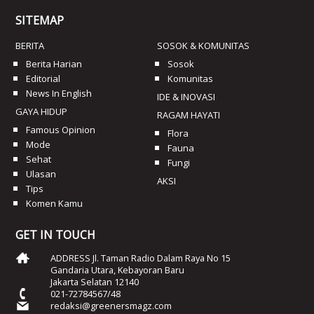
SITEMAP
BERITA
SOSOK & KOMUNITAS
Berita Harian
Sosok
Editorial
Komunitas
News In English
IDE & INOVASI
GAYA HIDUP
RAGAM HAYATI
Famous Opinion
Flora
Mode
Fauna
Sehat
Fungi
Ulasan
AKSI
Tips
Komen Kamu
GET IN TOUCH
ADDRESS Jl. Taman Radio Dalam Raya No 15
Gandaria Utara, Kebayoran Baru
Jakarta Selatan 12140
021-72784567/48
redaksi@greenersmagz.com