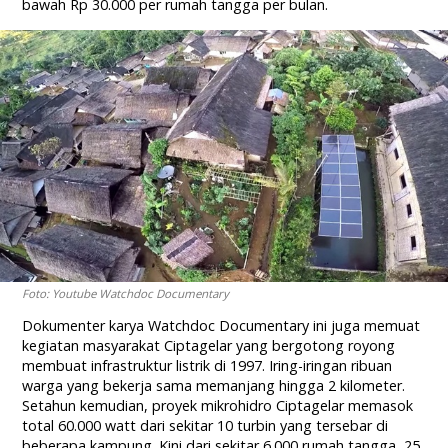
bawah Rp 30.000 per rumah tangga per bulan.
Foto: Youtube Watchdoc Documentary
Dokumenter karya Watchdoc Documentary ini juga memuat
kegiatan masyarakat Ciptagelar yang bergotong royong
membuat infrastruktur listrik di 1997. Iring-iringan ribuan
warga yang bekerja sama memanjang hingga 2 kilometer.
Setahun kemudian, proyek mikrohidro Ciptagelar memasok
total 60.000 watt dari sekitar 10 turbin yang tersebar di
beberapa kampung. Kini dari sekitar 6.000 rumah tangga, 25