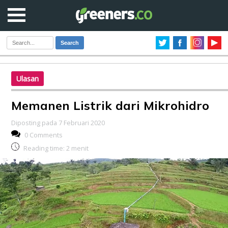
Search
Ulasan
Memanen Listrik dari Mikrohidro
Diposting pada 7 Februari 2020
0 Comments
Reading time:
2
menit