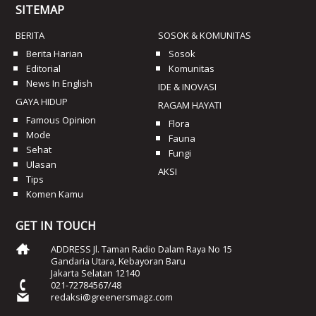
SITEMAP
BERITA
SOSOK & KOMUNITAS
Berita Harian
Sosok
Editorial
Komunitas
News In English
IDE & INOVASI
GAYA HIDUP
RAGAM HAYATI
Famous Opinion
Flora
Mode
Fauna
Sehat
Fungi
Ulasan
AKSI
Tips
Komen Kamu
GET IN TOUCH
ADDRESS Jl. Taman Radio Dalam Raya No 15
Gandaria Utara, Kebayoran Baru
Jakarta Selatan 12140
021-72784567/48
redaksi@greenersmagz.com