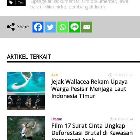
Ciptagelar
,
dokumenter
,
film dokumenter
,
jawa
barat
,
Mikrohidro
,
pembangkit listrik
ARTIKEL TERKAIT
Aksi
11 Mei 2026
Jejak Wallacea Rekam Upaya
Warga Pesisir Menjaga Laut
Indonesia Timur
Ulasan
6 Nov 2024
Film 17 Surat Cinta Ungkap
Deforestasi Brutal di Kawasan