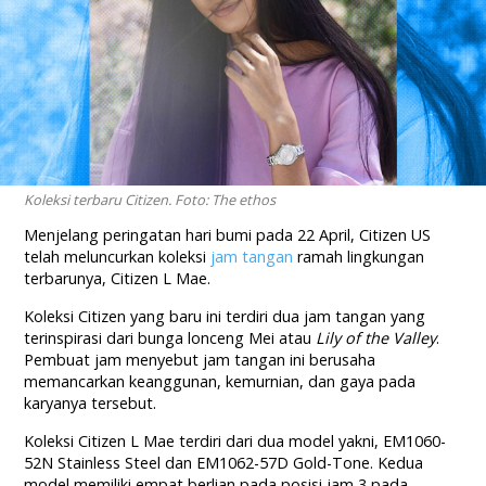
Koleksi terbaru Citizen. Foto: The ethos
Menjelang peringatan hari bumi pada 22 April, Citizen US
telah meluncurkan koleksi
jam tangan
ramah lingkungan
terbarunya, Citizen L Mae.
Koleksi Citizen yang baru ini terdiri dua jam tangan yang
terinspirasi dari bunga lonceng Mei atau
Lily of the Valley
.
Pembuat jam menyebut jam tangan ini berusaha
memancarkan keanggunan, kemurnian, dan gaya pada
karyanya tersebut.
Koleksi Citizen L Mae terdiri dari dua model yakni, EM1060-
52N Stainless Steel dan EM1062-57D Gold-Tone. Kedua
model memiliki empat berlian pada posisi jam 3 pada