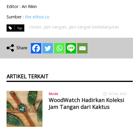
Editor : Ari Rikin
Sumber :
the ethos.co
citizen
,
jam tangan
,
jam tangan berkelanjutan
ARTIKEL TERKAIT
Mode
16 Feb 2022
WoodWatch Hadirkan Koleksi
Jam Tangan dari Kaktus