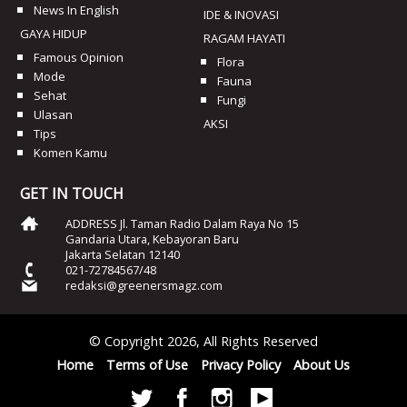
News In English
IDE & INOVASI
GAYA HIDUP
RAGAM HAYATI
Famous Opinion
Flora
Mode
Fauna
Sehat
Fungi
Ulasan
AKSI
Tips
Komen Kamu
GET IN TOUCH
ADDRESS Jl. Taman Radio Dalam Raya No 15
Gandaria Utara, Kebayoran Baru
Jakarta Selatan 12140
021-72784567/48
redaksi@greenersmagz.com
© Copyright 2026, All Rights Reserved
Home
Terms of Use
Privacy Policy
About Us