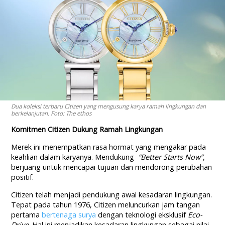
Dua koleksi terbaru Citizen yang mengusung karya ramah lingkungan dan
berkelanjutan. Foto: The ethos
Komitmen Citizen Dukung Ramah Lingkungan
Merek ini menempatkan rasa hormat yang mengakar pada
keahlian dalam karyanya. Mendukung
“Better Starts Now”
,
berjuang untuk mencapai tujuan dan mendorong perubahan
positif.
Citizen telah menjadi pendukung awal kesadaran lingkungan.
Tepat pada tahun 1976, Citizen meluncurkan jam tangan
pertama
bertenaga surya
dengan teknologi eksklusif
Eco-
Drive
. Hal ini menjadikan kesadaran lingkungan sebagai nilai