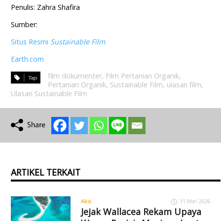
Penulis: Zahra Shafira
Sumber:
Situs Resmi
Sustainable Film
Earth.com
film dokumenter
,
Film Pertanian Organik
,
Pertanian Organik
,
Sustainable Film
,
ulasan film
,
Ulasan Sustainable Film
ARTIKEL TERKAIT
Aksi
11 Mei 2026
Jejak Wallacea Rekam Upaya