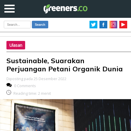
Search
Ulasan
Sustainable, Suarakan
Perjuangan Petani Organik Dunia
Diposting pada 25 Desember 2022
0 Comments
Reading time:
2
menit