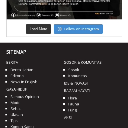
Follow on Instagram
Load More
SITEMAP
BERITA
SOSOK & KOMUNITAS
Berita Harian
Sosok
Editorial
Komunitas
News In English
IDE & INOVASI
GAYA HIDUP
RAGAM HAYATI
Famous Opinion
Flora
Mode
Fauna
Sehat
Fungi
Ulasan
AKSI
Tips
Komen Kamu