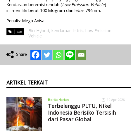
Kendaraan beremisi rendah (
L
ow
E
mission
V
ehicle
)
ini memiliki berat 100 kilogram dan lebar 794mm.
Penulis: Mega Anisa
Bio-Hybrid
,
kendaraan listrik
,
Low Emission
Vehicle
ARTIKEL TERKAIT
Berita Harian
19 Apr 2026
Terbelenggu PLTU, Nikel
Indonesia Berisiko Tersisih
dari Pasar Global