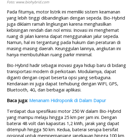
Foto: www.biohybrid.com
Pada fiturnya, motor listrik ini memiliki sistem keamanan
yang lebih tinggi dibandingkan dengan sepeda. Bio-Hybrid
juga diklaim ramah lingkungan karena menghasilkan
kebisingan rendah dan nol emisi. Inovasi ini menghemat
ruang di jalan karena dapat menggunakan jalur sepeda.
Namun, hal ini tergantung pada hukum dan peraturan di
masing-masing daerah. Keunggulan lainnya, angkutan ini
hanya membutuhkan ruang parkir minimal.
Bio-Hybrid hadir sebagai inovasi gaya hidup baru di bidang
transportasi modern di perkotaan. Modularnya, dapat
diganti dengan cepat beserta opsi yang serbaguna.
Kendaraan ini juga dapat terhubung dengan WIFI, GPS,
Bluetooth, 4G, dan berbagai aplikasi.
Baca juga:
Menanam Hidroponik di Dalam Dapur
Terdapat dua spesifikasi motor 250 W dalam Bio-Hybrid
yang mampu melaju hingga 25 km per jam ini. Dengan
baterai 48 volt dan kapasitas 1,2 kWh, jarak yang dapat
ditempuh hingga 50 km. Kedua, baterai serupa bersifat
opsional untuk memperpanjang jangkauan hingga 100 km.